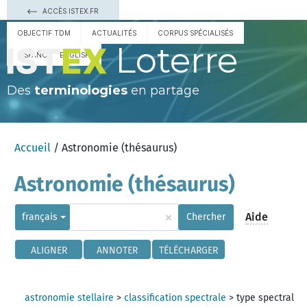
ACCÈS ISTEX.FR
OBJECTIF TDM
ACTUALITÉS
CORPUS SPÉCIALISÉS
Loterre
ESPAÑOL
ENGLISH
Des
terminologies
en partage
Accueil
/ Astronomie (thésaurus)
Astronomie (thésaurus)
×
Aide
français
Chercher
ALIGNER
ANNOTER
TÉLÉCHARGER
astronomie stellaire
>
classification spectrale
>
type spectral