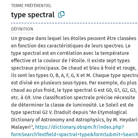
TERME PRÉFÉRENTIEL
type spectral
DÉFINITION
Un groupe dans lequel les étoiles peuvent être classées
en fonction des caractéristiques de leurs spectres. Le
type spectral est en corrélation avec la température
effective et la couleur de l'étoile. Il existe sept types
spectraux principaux. De chaud et bleu à froid et rouge,
ils sont les types O, B, A, F, G, K et M. Chaque type spectr
est divisé en plusieurs sous-types. Par exemple, du plus
chaud au plus froid, le type spectral G est G0, G1, G2, G3,
etc. à G9. Une classification spectrale précise nécessite
de déterminer la classe de luminosité. Le Soleil est de
type spectral G2 V. (traduit depuis "An Etymological
Dictionary of Astronomy and Astrophysics, by M. Heydari
Malayeri",
https://dictionary.obspm.fr/index.php?
formSearchTextfield=spectral+type&formSubmit=Searc