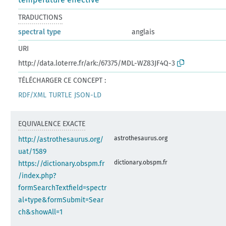
TRADUCTIONS
spectral type
anglais
URI
http://data.loterre.fr/ark:/67375/MDL-WZ83JF4Q-3
TÉLÉCHARGER CE CONCEPT :
RDF/XML
TURTLE
JSON-LD
EQUIVALENCE EXACTE
astrothesaurus.org
http://astrothesaurus.org/
uat/1589
dictionary.obspm.fr
https://dictionary.obspm.fr
/index.php?
formSearchTextfield=spectr
al+type&formSubmit=Sear
ch&showAll=1