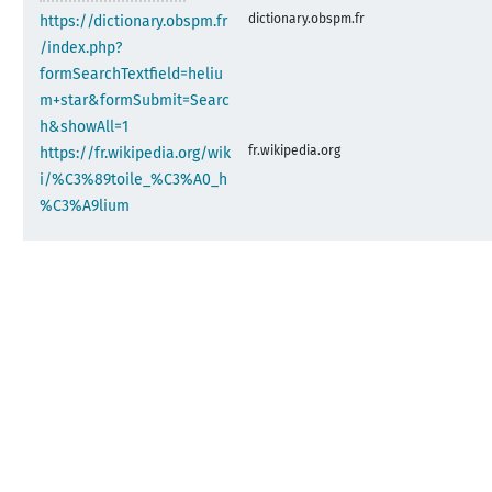
dictionary.obspm.fr
https://dictionary.obspm.fr
/index.php?
formSearchTextfield=heliu
m+star&formSubmit=Searc
h&showAll=1
fr.wikipedia.org
https://fr.wikipedia.org/wik
i/%C3%89toile_%C3%A0_h
%C3%A9lium