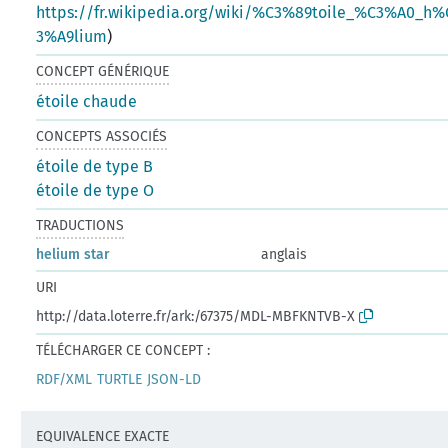
https://fr.wikipedia.org/wiki/%C3%89toile_%C3%A0_h%
3%A9lium
)
CONCEPT GÉNÉRIQUE
étoile chaude
CONCEPTS ASSOCIÉS
étoile de type B
étoile de type O
TRADUCTIONS
helium star
anglais
URI
http://data.loterre.fr/ark:/67375/MDL-MBFKNTVB-X
TÉLÉCHARGER CE CONCEPT :
RDF/XML
TURTLE
JSON-LD
EQUIVALENCE EXACTE