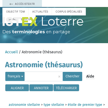
ACCÈS ISTEX.FR
OBJECTIF TDM
ACTUALITÉS
CORPUS SPÉCIALISÉS
Loterre
ESPAÑOL
ENGLISH
Des
terminologies
en partage
Accueil
/ Astronomie (thésaurus)
Astronomie (thésaurus)
×
Aide
français
Chercher
ALIGNER
ANNOTER
TÉLÉCHARGER
astronomie stellaire
>
type stellaire
>
étoile de premier type
>