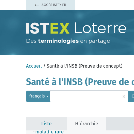
ACCÈS ISTEX.FR
analyse/mesure
Loterre
classe pharmacologique
maladie
anomalie biologique
déformation
Des
terminologies
en partage
endocrinopathie
enzymopathie
épanchement
granulome
Accueil
/ Santé à l'INSB (Preuve de concept)
handicap
hémopathie
immunopathologie
Santé à l'INSB (Preuve de 
infection
insuffisance du greffon
maladie chronique
×
français
C
maladie congénitale
maladie de système
maladie dégénérative
maladie génétique
maladie inflammatoire
Liste
Hiérarchie
maladie métabolique
maladie rare