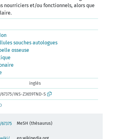
s nourriciers et/ou fonctionnels, alors que
laire.
don
llules souches autologues
oelle osseuse
tique
onaire
e
inglés
rk:/67375/INS-Z3659TND-S
D
MeSH (thésaurus)
:/67375
en.wikipedia.org
/wiki/