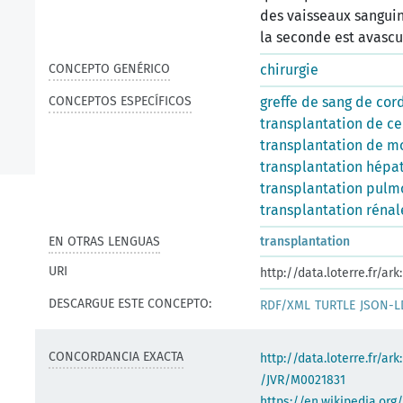
des vaisseaux sanguin
la seconde est avascu
CONCEPTO GENÉRICO
chirurgie
CONCEPTOS ESPECÍFICOS
greffe de sang de cor
transplantation de ce
transplantation de m
transplantation hépa
transplantation pulm
transplantation rénal
EN OTRAS LENGUAS
transplantation
URI
http://data.loterre.fr/a
DESCARGUE ESTE CONCEPTO:
RDF/XML
TURTLE
JSON-L
CONCORDANCIA EXACTA
http://data.loterre.fr/ark
/JVR/M0021831
https://en.wikipedia.org