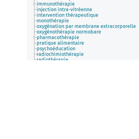
immunothérapie
injection intra-vitréenne
intervention thérapeutique
monothérapie
oxygénation par membrane extracorporelle
oxygénothérapie normobare
pharmacothérapie
pratique alimentaire
psychoéducation
radiochimiothérapie
radiothérapie
réadaptation
réanimation
remédiation cognitive
stimulation ovarienne
stratégie thérapeutique
thérapeutique ciblée
thérapie cellulaire
thérapie génique
thérapie photodynamique
traitement adjuvant
traitement chirurgical
traitement conventionnel
traitement curatif
traitement de maintien