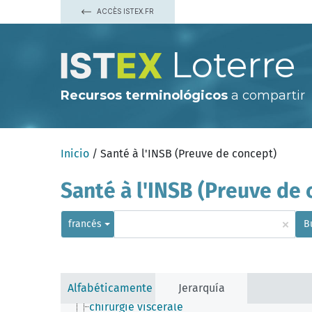
ACCÈS ISTEX.FR
Loterre
Recursos terminológicos
a compartir
analyse/mesure
classe pharmacologique
maladie
Inicio
/ Santé à l'INSB (Preuve de concept)
structure du vivant
traitement
chimiothérapie
Santé à l'INSB (Preuve de 
chirurgie
acte chirurgical
amputation
×
francés
B
approche chirurgicale
arthroplastie
chirurgie bariatrique
chirurgie cardiaque
chirurgie de l'épilepsie
Alfabéticamente
Jerarquía
chirurgie de la cataracte
chirurgie viscérale