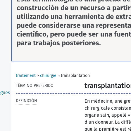
construcción de un recurso a parti
utilizando una herramienta de extr
puede considerarse una representa
científico, pero puede ser una fuen
para trabajos posteriores.
traitement
>
chirurgie
>
transplantation
transplantatio
TÉRMINO PREFERIDO
ogues
DEFINICIÓN
En médecine, une gref
chirurgicale consista
organe sain, appelé «
d'un donneur. La diffé
que la première est r