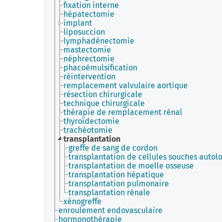
fixation interne
hépatectomie
implant
liposuccion
lymphadénectomie
mastectomie
néphrectomie
phacoémulsification
réintervention
remplacement valvulaire aortique
résection chirurgicale
technique chirurgicale
thérapie de remplacement rénal
thyroïdectomie
trachéotomie
transplantation
greffe de sang de cordon
transplantation de cellules souches autol
transplantation de moelle osseuse
transplantation hépatique
transplantation pulmonaire
transplantation rénale
xénogreffe
enroulement endovasculaire
hormonothérapie