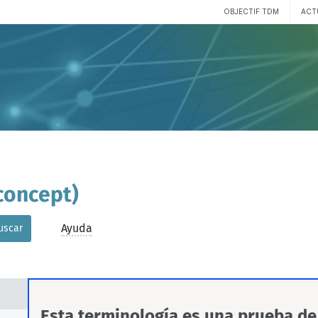
OBJECTIF TDM
ACT
concept)
Ayuda
uscar
Esta terminología es una prueba de