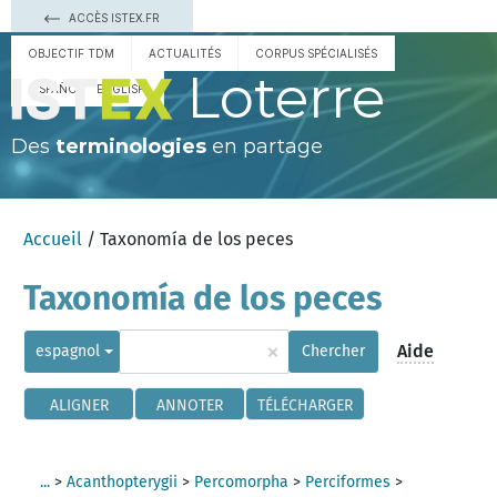
ACCÈS ISTEX.FR
OBJECTIF TDM
ACTUALITÉS
CORPUS SPÉCIALISÉS
Loterre
ESPAÑOL
ENGLISH
Des
terminologies
en partage
Accueil
/ Taxonomía de los peces
Taxonomía de los peces
×
Aide
espagnol
Chercher
ALIGNER
ANNOTER
TÉLÉCHARGER
...
>
Acanthopterygii
>
Percomorpha
>
Perciformes
>