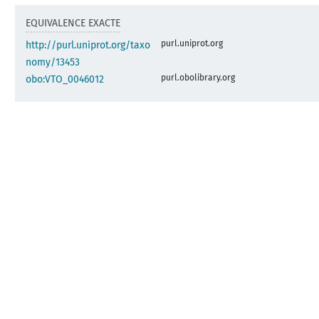
EQUIVALENCE EXACTE
purl.uniprot.org
http://purl.uniprot.org/taxo
nomy/13453
purl.obolibrary.org
obo:VTO_0046012