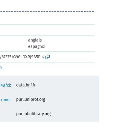
anglais
espagnol
rk:/67375/G9G-GXRJS85P-4
D
data.bnf.fr
2148/cb
purl.uniprot.org
taxono
purl.obolibrary.org