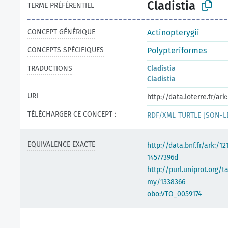
Cladistia
TERME PRÉFÉRENTIEL
CONCEPT GÉNÉRIQUE
Actinopterygii
CONCEPTS SPÉCIFIQUES
Polypteriformes
TRADUCTIONS
Cladistia
Cladistia
URI
http://data.loterre.fr/a
TÉLÉCHARGER CE CONCEPT :
RDF/XML
TURTLE
JSON-L
EQUIVALENCE EXACTE
http://data.bnf.fr/ark:/1
14577396d
http://purl.uniprot.org/
my/1338366
obo:VTO_0059174