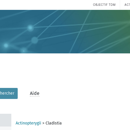
OBJECTIF TDM
AC
Aide
hercher
Actinopterygii
>
Cladistia