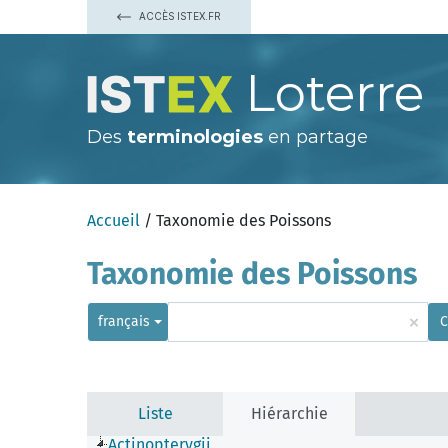
ACCÈS ISTEX.FR
Loterre
Des
terminologies
en partage
Accueil
/ Taxonomie des Poissons
Taxonomie des Poissons
×
français
C
Liste
Hiérarchie
Actinopterygii