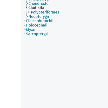
Chondrostei
Cladistia
Polypteriformes
Neopterygii
Elasmobranchii
Holocephali
Myxini
Sarcopterygii