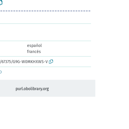
español
francés
ark:/67375/G9G-W0MKHXWS-V
D
purl.obolibrary.org