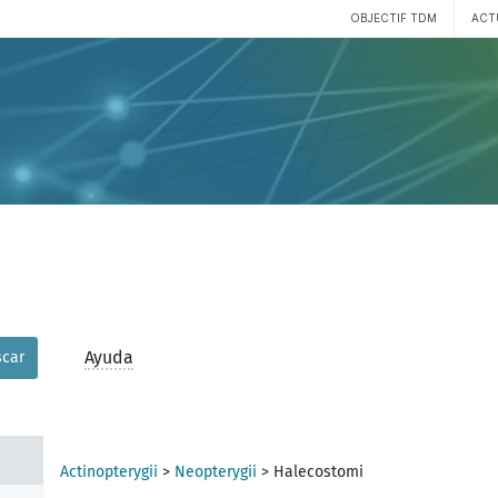
OBJECTIF TDM
ACT
Ayuda
car
Actinopterygii
>
Neopterygii
>
Halecostomi