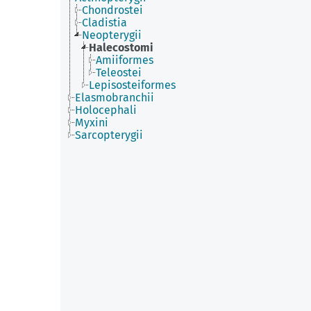
Chondrostei
Cladistia
Neopterygii
Halecostomi
Amiiformes
Teleostei
Lepisosteiformes
Elasmobranchii
Holocephali
Myxini
Sarcopterygii