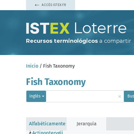
ACCÈS ISTEX.FR
Loterre
Recursos terminológicos
a compartir
Inicio
/ Fish Taxonomy
Fish Taxonomy
×
inglés
Bus
Alfabéticamente
Jerarquía
Actinopterygii