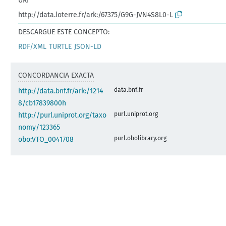
URI
http://data.loterre.fr/ark:/67375/G9G-JVN4S8L0-L
DESCARGUE ESTE CONCEPTO:
RDF/XML
TURTLE
JSON-LD
CONCORDANCIA EXACTA
data.bnf.fr
http://data.bnf.fr/ark:/1214
8/cb17839800h
purl.uniprot.org
http://purl.uniprot.org/taxo
nomy/123365
purl.obolibrary.org
obo:VTO_0041708