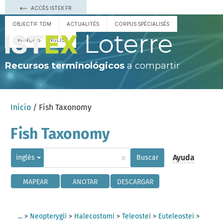
ACCÈS ISTEX.FR
OBJECTIF TDM
ACTUALITÉS
CORPUS SPÉCIALISÉS
Loterre
FRANÇAIS
ENGLISH
Recursos terminológicos
a compartir
Inicio
/ Fish Taxonomy
Fish Taxonomy
×
Ayuda
inglés
Buscar
MAPEAR
ANOTAR
DESCARGAR
...
>
Neopterygii
>
Halecostomi
>
Teleostei
>
Euteleostei
>