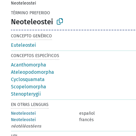
Neoteleostei
TÉRMINO PREFERIDO
Neoteleostei
CONCEPTO GENÉRICO
Euteleostei
CONCEPTOS ESPECÍFICOS
Acanthomorpha
Ateleopodomorpha
Cyclosquamata
Scopelomorpha
Stenopterygii
EN OTRAS LENGUAS
Neoteleostei
español
Neoteleostei
francés
néotéléostéens