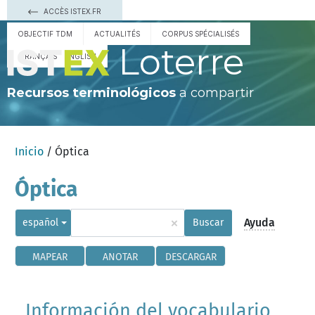
ACCÈS ISTEX.FR
OBJECTIF TDM
ACTUALITÉS
CORPUS SPÉCIALISÉS
Loterre
FRANÇAIS
ENGLISH
Recursos terminológicos
a compartir
Inicio
/ Óptica
Óptica
×
Ayuda
español
Buscar
MAPEAR
ANOTAR
DESCARGAR
Información del vocabulario