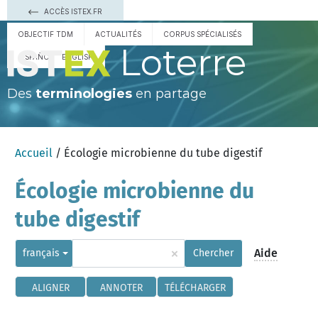
ACCÈS ISTEX.FR
OBJECTIF TDM
ACTUALITÉS
CORPUS SPÉCIALISÉS
Loterre
ESPAÑOL
ENGLISH
Des
terminologies
en partage
Accueil
/ Écologie microbienne du tube digestif
Écologie microbienne du
tube digestif
×
Aide
français
Chercher
ALIGNER
ANNOTER
TÉLÉCHARGER