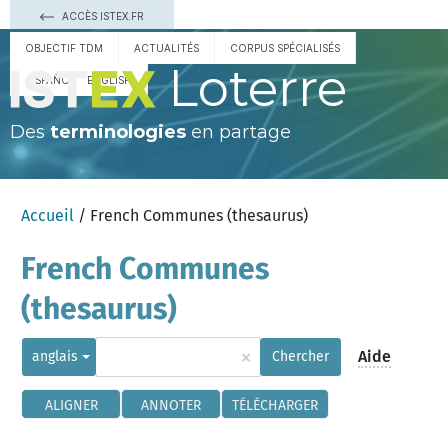
ACCÈS ISTEX.FR
OBJECTIF TDM
ACTUALITÉS
CORPUS SPÉCIALISÉS
Loterre
ESPAÑOL
ENGLISH
Des
terminologies
en partage
Accueil
/ French Communes (thesaurus)
French Communes
(thesaurus)
×
Aide
anglais
Chercher
ALIGNER
ANNOTER
TÉLÉCHARGER