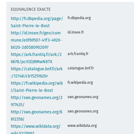
EQUIVALENCE EXACTE
fr.dbpedia.org
http://fr.dbpedia.org/page/
Saint-Pierre-le-Bost
id.insee.fr
http://id.insee.fr/geo/com
mune/e0f69507-41f3-4920-
b020-2d0580902097
ark.frantiq.fr
https://ark.frantiq.fr/ark:/2
6678/pcrtiDJRMwN8TX
catalogue.bnf.fr
https://catalogue.bnf.fr/ark
:/12148/cb15251620r
fr.wikipedia.org
https://fr.wikipedia.org/wik
i/Saint-Pierre-le-Bost
sws.geonames.org
http://sws.geonames.org/2
977435/
sws.geonames.org
http://sws.geonames.org/6
612356/
www.wikidata.org
https://www.wikidata.org/
wiki/Q176167