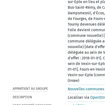
sur-Epte en lieu et 
Bus-Saint-Rémy, de Ca
Dampsmesnil, d'Écos, 
de Fourges, de Fours-
Tourny devenues délégu
Folie devient commun
(commune nouvelle) [d
commune déléguée au
nouvelle) [date d'eff
déléguée au sein de 
d'effet : 2016-01-01]
sein de Vexin-sur-Ept
01-01]. Fours-en-Vex
Vexin-sur-Epte (commu
(Insee)
APPARTIENT AU GROUPE
Nouvelles communes 
DESCRIPTION
Localiser via
OpenStr