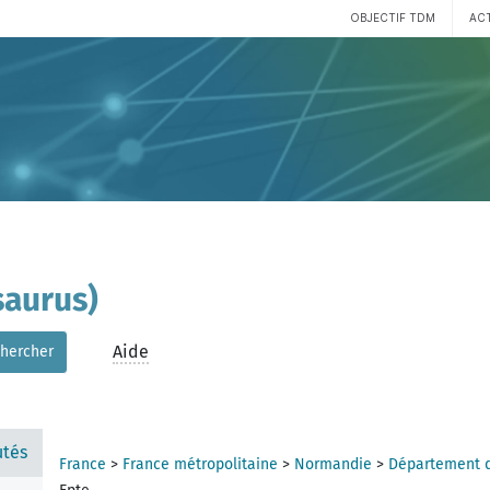
OBJECTIF TDM
AC
aurus)
Aide
hercher
tés
France
>
France métropolitaine
>
Normandie
>
Département d