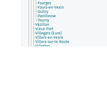
Fourges
Fours-en-Vexin
Guitry
Panilleuse
Tourny
Vézillon
Vieux-Port
Villegats (Eure)
Villers-en-Vexin
Villers-sur-le-Roule
Villettes
Villez-sous-Bailleul
Villez-sur-le-Neubourg
Villiers-en-Désœuvre
Vironvay
Vitot
Voiscreville
Vraiville
Département de l'Orne
Département de la Manche
Département de la Seine-Maritime
Département du Calvados
Nouvelle-Aquitaine
Occitanie
Pays de la Loire