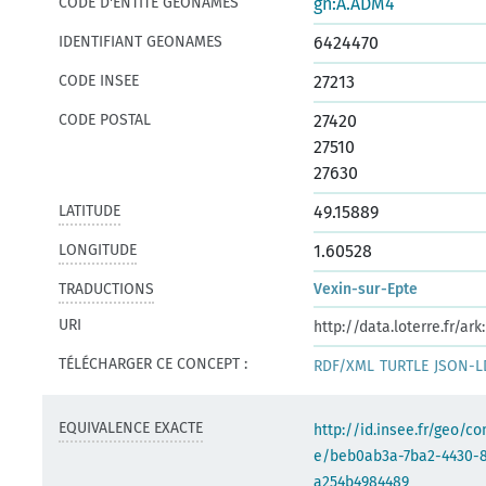
CODE D'ENTITÉ GEONAMES
gn:A.ADM4
IDENTIFIANT GEONAMES
6424470
CODE INSEE
27213
CODE POSTAL
27420
27510
27630
LATITUDE
49.15889
LONGITUDE
1.60528
TRADUCTIONS
Vexin-sur-Epte
URI
http://data.loterre.fr/a
TÉLÉCHARGER CE CONCEPT :
RDF/XML
TURTLE
JSON-L
EQUIVALENCE EXACTE
http://id.insee.fr/geo/
e/beb0ab3a-7ba2-4430-
a254b4984489