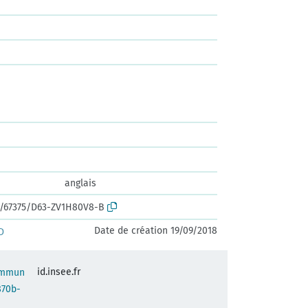
anglais
rk:/67375/D63-ZV1H80V8-B
Date de création 19/09/2018
D
id.insee.fr
commun
870b-