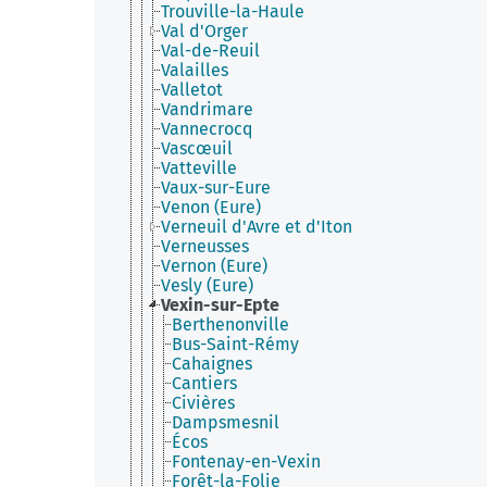
Trouville-la-Haule
Val d'Orger
Val-de-Reuil
Valailles
Valletot
Vandrimare
Vannecrocq
Vascœuil
Vatteville
Vaux-sur-Eure
Venon (Eure)
Verneuil d'Avre et d'Iton
Verneusses
Vernon (Eure)
Vesly (Eure)
Vexin-sur-Epte
Berthenonville
Bus-Saint-Rémy
Cahaignes
Cantiers
Civières
Dampsmesnil
Écos
Fontenay-en-Vexin
Forêt-la-Folie