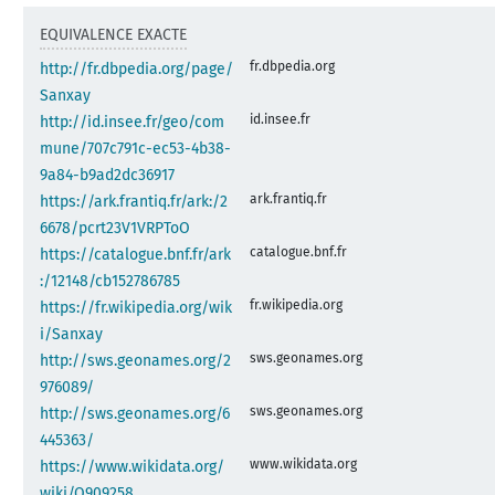
EQUIVALENCE EXACTE
fr.dbpedia.org
http://fr.dbpedia.org/page/
Sanxay
id.insee.fr
http://id.insee.fr/geo/com
mune/707c791c-ec53-4b38-
9a84-b9ad2dc36917
ark.frantiq.fr
https://ark.frantiq.fr/ark:/2
6678/pcrt23V1VRPToO
catalogue.bnf.fr
https://catalogue.bnf.fr/ark
:/12148/cb152786785
fr.wikipedia.org
https://fr.wikipedia.org/wik
i/Sanxay
sws.geonames.org
http://sws.geonames.org/2
976089/
sws.geonames.org
http://sws.geonames.org/6
445363/
www.wikidata.org
https://www.wikidata.org/
wiki/Q909258