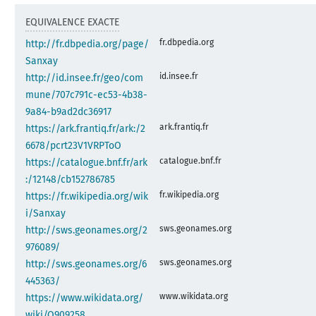
EQUIVALENCE EXACTE
fr.dbpedia.org
http://fr.dbpedia.org/page/
Sanxay
id.insee.fr
http://id.insee.fr/geo/com
mune/707c791c-ec53-4b38-
9a84-b9ad2dc36917
ark.frantiq.fr
https://ark.frantiq.fr/ark:/2
6678/pcrt23V1VRPToO
catalogue.bnf.fr
https://catalogue.bnf.fr/ark
:/12148/cb152786785
fr.wikipedia.org
https://fr.wikipedia.org/wik
i/Sanxay
sws.geonames.org
http://sws.geonames.org/2
976089/
sws.geonames.org
http://sws.geonames.org/6
445363/
www.wikidata.org
https://www.wikidata.org/
wiki/Q909258