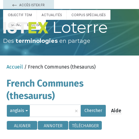
ACCÈS ISTEX.FR
OBJECTIF TDM
ACTUALITÉS
CORPUS SPÉCIALISÉS
Loterre
ESPAÑOL
ENGLISH
Des
terminologies
en partage
Accueil
/ French Communes (thesaurus)
French Communes
(thesaurus)
×
Aide
anglais
Chercher
ALIGNER
ANNOTER
TÉLÉCHARGER