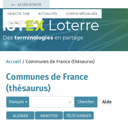
ACCÈS ISTEX.FR
OBJECTIF TDM
ACTUALITÉS
CORPUS SPÉCIALISÉS
Loterre
ESPAÑOL
ENGLISH
Des
terminologies
en partage
Accueil
/ Communes de France (thésaurus)
Communes de France
(thésaurus)
×
Aide
français
Chercher
ALIGNER
ANNOTER
TÉLÉCHARGER