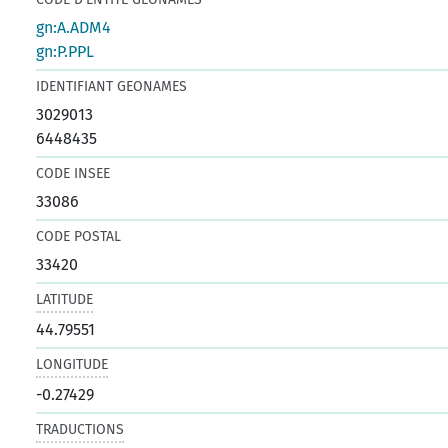
gn:A.ADM4
gn:P.PPL
IDENTIFIANT GEONAMES
3029013
6448435
CODE INSEE
33086
CODE POSTAL
33420
LATITUDE
44.79551
LONGITUDE
-0.27429
TRADUCTIONS