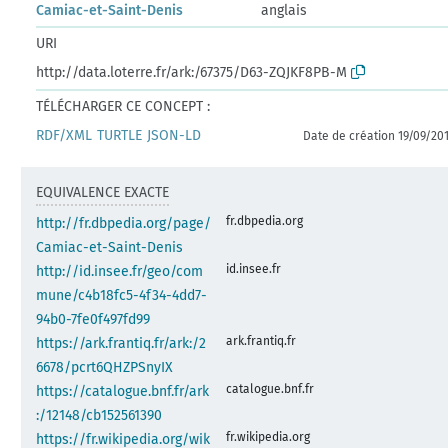
Camiac-et-Saint-Denis
anglais
URI
http://data.loterre.fr/ark:/67375/D63-ZQJKF8PB-M
TÉLÉCHARGER CE CONCEPT :
RDF/XML
TURTLE
JSON-LD
Date de création 19/09/20
EQUIVALENCE EXACTE
fr.dbpedia.org
http://fr.dbpedia.org/page/
Camiac-et-Saint-Denis
id.insee.fr
http://id.insee.fr/geo/com
mune/c4b18fc5-4f34-4dd7-
94b0-7fe0f497fd99
ark.frantiq.fr
https://ark.frantiq.fr/ark:/2
6678/pcrt6QHZPSnyIX
catalogue.bnf.fr
https://catalogue.bnf.fr/ark
:/12148/cb152561390
fr.wikipedia.org
https://fr.wikipedia.org/wik