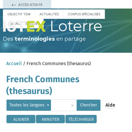
ACCÈS ISTEX.FR
OBJECTIF TDM
ACTUALITÉS
CORPUS SPÉCIALISÉS
Loterre
ESPAÑOL
ENGLISH
Des
terminologies
en partage
Accueil
/ French Communes (thesaurus)
French Communes
(thesaurus)
×
Aide
Toutes les langues
Chercher
ALIGNER
ANNOTER
TÉLÉCHARGER