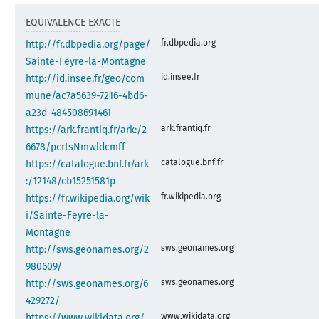
EQUIVALENCE EXACTE
fr.dbpedia.org
http://fr.dbpedia.org/page/
Sainte-Feyre-la-Montagne
id.insee.fr
http://id.insee.fr/geo/com
mune/ac7a5639-7216-4bd6-
a23d-484508691461
ark.frantiq.fr
https://ark.frantiq.fr/ark:/2
6678/pcrtsNmwldcmff
catalogue.bnf.fr
https://catalogue.bnf.fr/ark
:/12148/cb15251581p
fr.wikipedia.org
https://fr.wikipedia.org/wik
i/Sainte-Feyre-la-
Montagne
sws.geonames.org
http://sws.geonames.org/2
980609/
sws.geonames.org
http://sws.geonames.org/6
429272/
www.wikidata.org
https://www.wikidata.org/