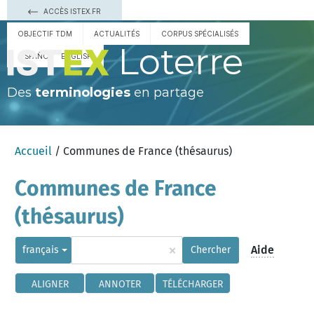
ACCÈS ISTEX.FR
OBJECTIF TDM
ACTUALITÉS
CORPUS SPÉCIALISÉS
Loterre
ESPAÑOL
ENGLISH
Des
terminologies
en partage
Accueil
/ Communes de France (thésaurus)
Communes de France
(thésaurus)
×
Aide
français
Chercher
ALIGNER
ANNOTER
TÉLÉCHARGER