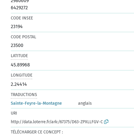
2980609
6429272
CODE INSEE
23194
CODE POSTAL
23500
LATITUDE
45.89968
LONGITUDE
2.24414
TRADUCTIONS
Sainte-Feyre-la-Montagne
anglais
URI
http://data.loterre.fr/ark:/67375/D63-ZPXLLFGV-C
TÉLÉCHARGER CE CONCEPT :