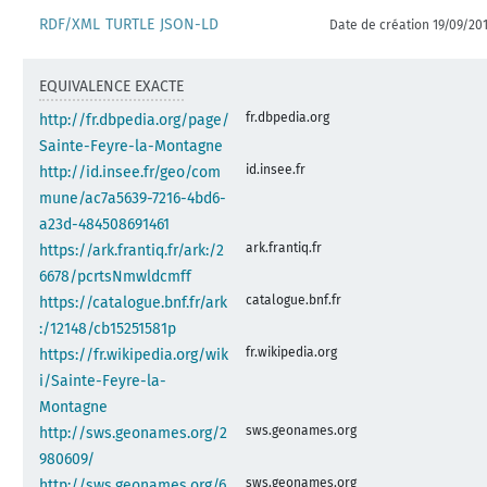
RDF/XML
TURTLE
JSON-LD
Date de création 19/09/20
EQUIVALENCE EXACTE
fr.dbpedia.org
http://fr.dbpedia.org/page/
Sainte-Feyre-la-Montagne
id.insee.fr
http://id.insee.fr/geo/com
mune/ac7a5639-7216-4bd6-
a23d-484508691461
ark.frantiq.fr
https://ark.frantiq.fr/ark:/2
6678/pcrtsNmwldcmff
catalogue.bnf.fr
https://catalogue.bnf.fr/ark
:/12148/cb15251581p
fr.wikipedia.org
https://fr.wikipedia.org/wik
i/Sainte-Feyre-la-
Montagne
sws.geonames.org
http://sws.geonames.org/2
980609/
sws.geonames.org
http://sws.geonames.org/6