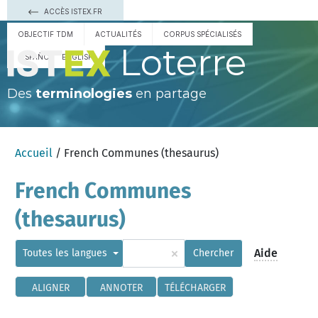
ACCÈS ISTEX.FR
OBJECTIF TDM
ACTUALITÉS
CORPUS SPÉCIALISÉS
Loterre
ESPAÑOL
ENGLISH
Des
terminologies
en partage
Accueil
/ French Communes (thesaurus)
French Communes
(thesaurus)
×
Aide
Toutes les langues
Chercher
ALIGNER
ANNOTER
TÉLÉCHARGER