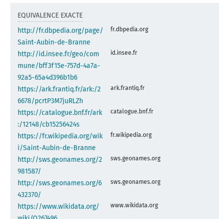
EQUIVALENCE EXACTE
fr.dbpedia.org
http://fr.dbpedia.org/page/
Saint-Aubin-de-Branne
id.insee.fr
http://id.insee.fr/geo/com
mune/bff3f15e-757d-4a7a-
92a5-65a4d396b1b6
ark.frantiq.fr
https://ark.frantiq.fr/ark:/2
6678/pcrtP3M7juRLZh
catalogue.bnf.fr
https://catalogue.bnf.fr/ark
:/12148/cb15256424s
fr.wikipedia.org
https://fr.wikipedia.org/wik
i/Saint-Aubin-de-Branne
sws.geonames.org
http://sws.geonames.org/2
981587/
sws.geonames.org
http://sws.geonames.org/6
432370/
www.wikidata.org
https://www.wikidata.org/
wiki/Q267496