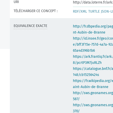
URI
http://data.loterre.fr/a
TÉLÉCHARGER CE CONCEPT :
RDF/XML
TURTLE
JSON-L
EQUIVALENCE EXACTE
http://fr.dbpedia.org/pa
nt-Aubin-de-Branne
http://id.insee.fr/geo/
e/bff3f15e-757d-4a7a-92
65a4d396b1b6
https://ark.frantiq.fr/ark
8/pcrtP3M7juRLZh
https://catalogue.bnf.fr/
148/cb15256424s
https://fr.wikipedia.org/
aint-Aubin-de-Branne
http://sws.geonames.or
587/
http://sws.geonames.org
370/