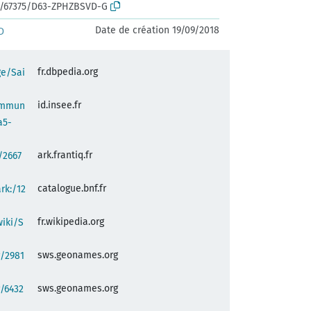
rk:/67375/D63-ZPHZBSVD-G
Date de création 19/09/2018
D
fr.dbpedia.org
ge/Sai
id.insee.fr
commun
a5-
ark.frantiq.fr
:/2667
catalogue.bnf.fr
ark:/12
fr.wikipedia.org
wiki/S
sws.geonames.org
g/2981
sws.geonames.org
/6432