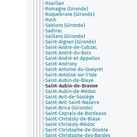
Roaillan
Romagne (Gironde)
Roquebrune (Gironde)
Ruch
Sablons (Gironde)
Sadirac
Saillans (Gironde)
Saint-Aignan (Gironde)
Saint-André-de-Cubzac
Saint-André-du-Bois
Saint-André-et-Appelles
Saint-Androny
Saint-Antoine-du-Queyret
Saint-Antoine-sur-l'Isle
Saint-Aubin-de-Blaye
Saint-Aubin-de-Branne
Saint-Aubin-de-Médoc
Saint-Avit-de-Soulège
Saint-Avit-Saint-Nazaire
Saint-Brice (Gironde)
Saint-Caprais-de-Bordeaux
Saint-Christoly-de-Blaye
Saint-Christoly-Médoc
Saint-Christophe-de-Double
Saint-Christophe-des-Bardes