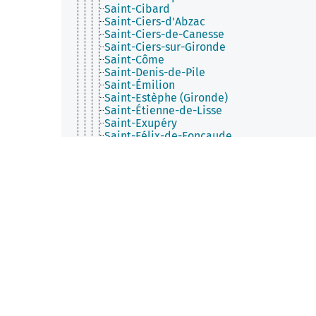
Saint-Cibard
Saint-Ciers-d'Abzac
Saint-Ciers-de-Canesse
Saint-Ciers-sur-Gironde
Saint-Côme
Saint-Denis-de-Pile
Saint-Émilion
Saint-Estèphe (Gironde)
Saint-Étienne-de-Lisse
Saint-Exupéry
Saint-Félix-de-Foncaude
Saint-Ferme
Saint-Genès-de-Blaye
Saint-Genès-de-Castillon
Saint-Genès-de-Fronsac
Saint-Genès-de-Lombaud
Saint-Germain-d'Esteuil
Saint-Germain-de-Grave
Saint-Germain-de-la-Rivière
Saint-Germain-du-Puch
Saint-Gervais (Gironde)
Saint-Girons-d'Aiguevives
Saint-Hilaire-de-la-Noaille
Saint-Hilaire-du-Bois (Gironde)
Saint-Hippolyte (Gironde)