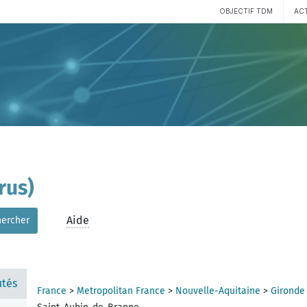
OBJECTIF TDM
AC
rus)
Aide
hercher
tés
France
>
Metropolitan France
>
Nouvelle-Aquitaine
>
Gironde