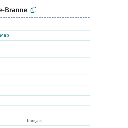
e-Branne
)
tMap
français