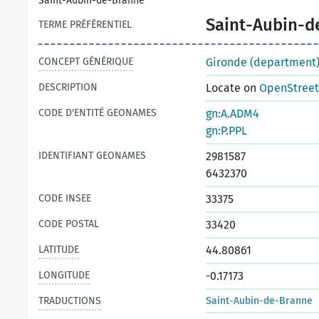
Saint-Aubin-de-Branne
Saint-Aubin-d
TERME PRÉFÉRENTIEL
CONCEPT GÉNÉRIQUE
Gironde (department
DESCRIPTION
Locate on
OpenStree
CODE D'ENTITÉ GEONAMES
gn:A.ADM4
gn:P.PPL
IDENTIFIANT GEONAMES
2981587
6432370
CODE INSEE
33375
CODE POSTAL
33420
LATITUDE
44.80861
LONGITUDE
-0.17173
TRADUCTIONS
Saint-Aubin-de-Branne