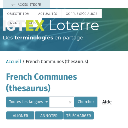
ACCÈS ISTEX.FR
OBJECTIF TDM
ACTUALITÉS
CORPUS SPÉCIALISÉS
Loterre
ESPAÑOL
ENGLISH
Des
terminologies
en partage
Accueil
/ French Communes (thesaurus)
French Communes
(thesaurus)
×
Aide
Toutes les langues
Chercher
ALIGNER
ANNOTER
TÉLÉCHARGER