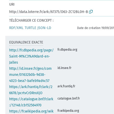
URI
http://data.loterre.fr/ark:/67375/D63-ZC12BL0H-B
TÉLÉCHARGER CE CONCEPT :
RDF/XML
TURTLE
JSON-LD
Date de création 19/09/20
EQUIVALENCE EXACTE
fr.dbpedia.org
http://fr.dbpedia.org/page/
Saint-M%C3%A9dard-en-
Jalles
id.insee.fr
http://id.insee.fr/geo/com
mune/01632b0b-9d38-
4023-bea7-bafeb9ad4c57
ark.frantiq.fr
https://ark.frantiq.fr/ark:/2
6678/pcrtvCrDRrxXjO
catalogue.bnf.fr
https://catalogue.bnf.fr/ark
:/12148/cb152564970
fr.wikipedia.org
https://fr.wikipedia.org/wik