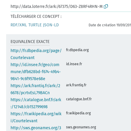
http://data.loterre.fr/ark:/67375/D63-Z8RF4RHN-M
TÉLÉCHARGER CE CONCEPT :
RDF/XML
TURTLE
JSON-LD
Date de création 19/09/20
EQUIVALENCE EXACTE
fr.dbpedia.org
http://fr.dbpedia.org/page/
Courtelevant
id.insee.fr
http://id.insee.fr/geo/com
mune/dfb628bd-f674-49b4-
9841-9c6f9578e68e
ark.frantiq.fr
https://ark.frantiq.fr/ark:/2
6678/pcrtvEsL79BACn
catalogue.bnf.fr
https://catalogue.bnf.fr/ark
:/12148/cb152799698
fr.wikipedia.org
https://fr.wikipedia.org/wik
i/Courtelevant
sws.geonames.org
http://sws.geonames.org/3