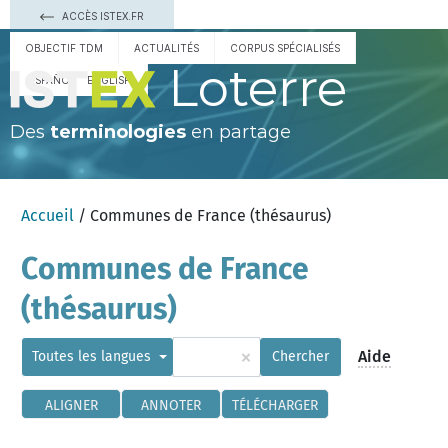
ACCÈS ISTEX.FR
OBJECTIF TDM
ACTUALITÉS
CORPUS SPÉCIALISÉS
Loterre
ESPAÑOL
ENGLISH
Des
terminologies
en partage
Accueil
/ Communes de France (thésaurus)
Communes de France
(thésaurus)
×
Aide
Toutes les langues
Chercher
ALIGNER
ANNOTER
TÉLÉCHARGER