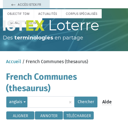
ACCÈS ISTEX.FR
OBJECTIF TDM
ACTUALITÉS
CORPUS SPÉCIALISÉS
Loterre
ESPAÑOL
ENGLISH
Des
terminologies
en partage
Accueil
/ French Communes (thesaurus)
French Communes
(thesaurus)
×
Aide
anglais
Chercher
ALIGNER
ANNOTER
TÉLÉCHARGER