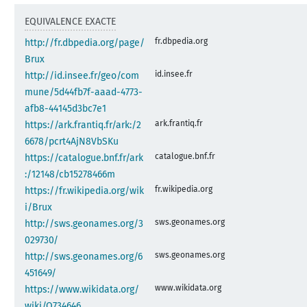
EQUIVALENCE EXACTE
fr.dbpedia.org
http://fr.dbpedia.org/page/
Brux
id.insee.fr
http://id.insee.fr/geo/com
mune/5d44fb7f-aaad-4773-
afb8-44145d3bc7e1
ark.frantiq.fr
https://ark.frantiq.fr/ark:/2
6678/pcrt4AjN8VbSKu
catalogue.bnf.fr
https://catalogue.bnf.fr/ark
:/12148/cb15278466m
fr.wikipedia.org
https://fr.wikipedia.org/wik
i/Brux
sws.geonames.org
http://sws.geonames.org/3
029730/
sws.geonames.org
http://sws.geonames.org/6
451649/
www.wikidata.org
https://www.wikidata.org/
wiki/Q734646