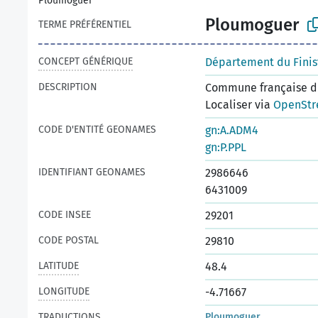
Ploumoguer
Ploumoguer
TERME PRÉFÉRENTIEL
CONCEPT GÉNÉRIQUE
Département du Finis
DESCRIPTION
Commune française du
Localiser via
OpenStr
CODE D'ENTITÉ GEONAMES
gn:A.ADM4
gn:P.PPL
IDENTIFIANT GEONAMES
2986646
6431009
CODE INSEE
29201
CODE POSTAL
29810
LATITUDE
48.4
LONGITUDE
-4.71667
TRADUCTIONS
Ploumoguer