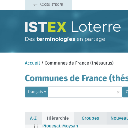
Penmarch
ACCÈS ISTEX.FR
Peumerit
Plabennec
Pleuven
Loterre
Pleyben
Pleyber-Christ
Plobannalec-Lesconil
Ploéven
Des
terminologies
en partage
Plogastel-Saint-Germain
Plogoff
Plogonnec
Plomelin
Accueil
/ Communes de France (thésaurus)
Plomeur
Plomodiern
Plonéis
Communes de France (thés
Plonéour-Lanvern
Plonévez-du-Faou
Plonévez-Porzay
×
français
C
Plouarzel
Ploudalmézeau
Ploudaniel
Ploudiry
Plouédern
A-Z
Hiérarchie
Groupes
Nouveau
Plouégat-Guérand
Plouégat-Moysan