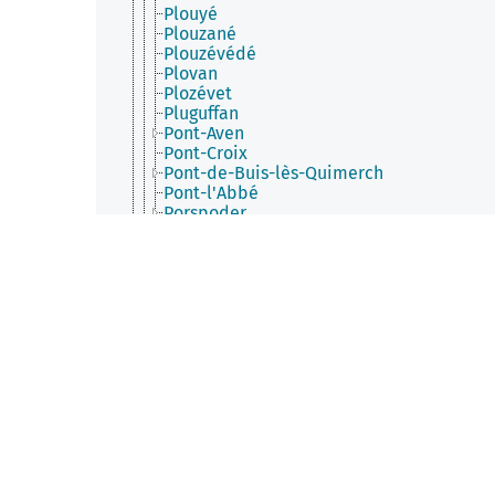
Plouyé
Plouzané
Plouzévédé
Plovan
Plozévet
Pluguffan
Pont-Aven
Pont-Croix
Pont-de-Buis-lès-Quimerch
Pont-l'Abbé
Porspoder
Port-Launay
Pouldergat
Pouldreuzic
Poullan-sur-Mer
Poullaouen
Primelin
Quéménéven
Querrien
Quimper
Quimperlé
Rédené
Riec-sur-Bélon
Roscanvel
Roscoff