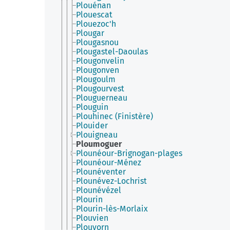
Plouénan
Plouescat
Plouezoc'h
Plougar
Plougasnou
Plougastel-Daoulas
Plougonvelin
Plougonven
Plougoulm
Plougourvest
Plouguerneau
Plouguin
Plouhinec (Finistère)
Plouider
Plouigneau
Ploumoguer
Plounéour-Brignogan-plages
Plounéour-Ménez
Plounéventer
Plounévez-Lochrist
Plounévézel
Plourin
Plourin-lès-Morlaix
Plouvien
Plouvorn