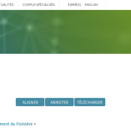
TUALITÉS
CORPUS SPÉCIALISÉS
ESPAÑOL
ENGLISH
ALIGNER
ANNOTER
TÉLÉCHARGER
ment du Finistère
>