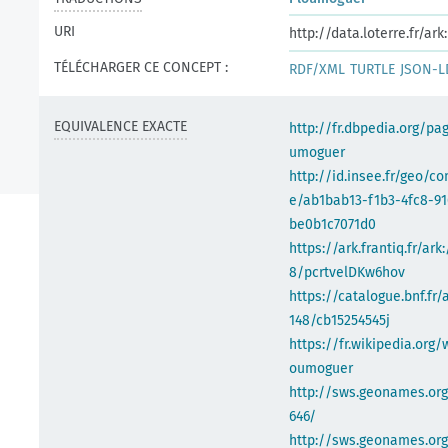
URI
http://data.loterre.fr/a
TÉLÉCHARGER CE CONCEPT :
RDF/XML
TURTLE
JSON-L
EQUIVALENCE EXACTE
http://fr.dbpedia.org/pa
umoguer
http://id.insee.fr/geo/
e/ab1bab13-f1b3-4fc8-91
be0b1c7071d0
https://ark.frantiq.fr/ark
8/pcrtvelDKw6hov
https://catalogue.bnf.fr/
148/cb15254545j
https://fr.wikipedia.org/
oumoguer
http://sws.geonames.or
646/
http://sws.geonames.org