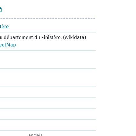
tère
 département du Finistère. (Wikidata)
eetMap
anglais