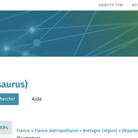
OBJECTIF TDM
AC
aurus)
Aide
hercher
tés
France
>
France métropolitaine
>
Bretagne (région)
>
Départe