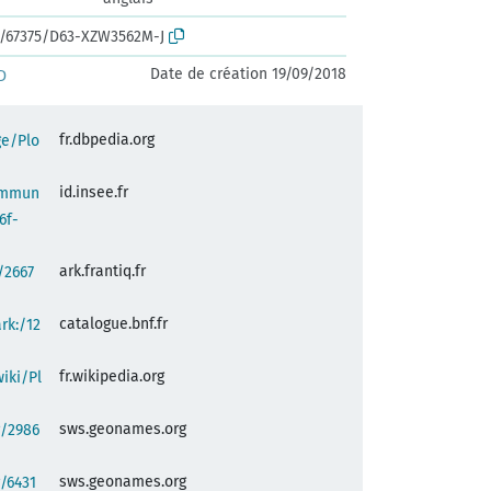
rk:/67375/D63-XZW3562M-J
Date de création 19/09/2018
D
fr.dbpedia.org
ge/Plo
id.insee.fr
commun
6f-
ark.frantiq.fr
:/2667
catalogue.bnf.fr
ark:/12
fr.wikipedia.org
wiki/Pl
sws.geonames.org
g/2986
sws.geonames.org
/6431