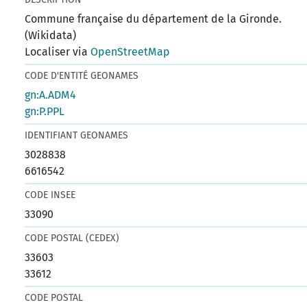
Commune française du département de la Gironde.
(Wikidata)
Localiser via
OpenStreetMap
CODE D'ENTITÉ GEONAMES
gn:A.ADM4
gn:P.PPL
IDENTIFIANT GEONAMES
3028838
6616542
CODE INSEE
33090
CODE POSTAL (CEDEX)
33603
33612
CODE POSTAL