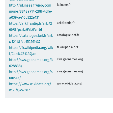
id.insee.fr
http://id.insee.fr/geo/com
mune/8848a914-2f8f-4dfe-
a039-a410d322e131
ark.frantiq.fr
https://ark.frantiq.fr/ark:/2
6678/pcrtzHVLGVrrbJ
catalogue.bnf.fr
https://catalogue.bnf.fr/ark
:/12148/cb152561437
fr.wikipedia.org
https://fr.wikipedia.org/wik
i/Can%C3%A9jan
sws.geonames.org
http://sws.geonames.org/3
028838/
sws.geonames.org
http://sws.geonames.org/6
616542/
www.wikidata.org
https://www.wikidata.org/
wiki/Q457587