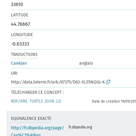
33610
LATITUDE
44.76667
LONGITUDE
-0.63333
TRADUCTIONS
Canéjan
anglais
URI
http://data.loterre.fr/ark:/67375/D63-XL55NQGJ-K
TÉLÉCHARGER CE CONCEPT :
RDF/XML
TURTLE
JSON-LD
Date de création 19/09/20
EQUIVALENCE EXACTE
fr.dbpedia.org
http://fr.dbpedia.org/page/
Can%C3%A9jan