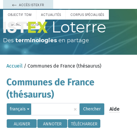
ACCÈS ISTEX.FR
OBJECTIF TDM
ACTUALITÉS
CORPUS SPÉCIALISÉS
Loterre
ESPAÑOL
ENGLISH
Des
terminologies
en partage
Accueil
/ Communes de France (thésaurus)
Communes de France
(thésaurus)
×
Aide
français
Chercher
ALIGNER
ANNOTER
TÉLÉCHARGER