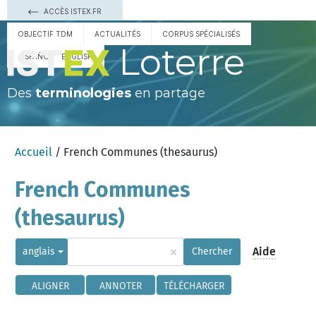
ACCÈS ISTEX.FR
OBJECTIF TDM
ACTUALITÉS
CORPUS SPÉCIALISÉS
Loterre
ESPAÑOL
ENGLISH
Des
terminologies
en partage
Accueil
/ French Communes (thesaurus)
French Communes
(thesaurus)
×
Aide
anglais
Chercher
ALIGNER
ANNOTER
TÉLÉCHARGER