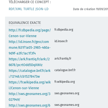
TÉLÉCHARGER CE CONCEPT :
RDF/XML
TURTLE
JSON-LD
Date de création 19/09/20
EQUIVALENCE EXACTE
fr.dbpedia.org
http://fr.dbpedia.org/page/
Cenon-sur-Vienne
id.insee.fr
http://id.insee.fr/geo/com
mune/631f1a05-2985-460a-
9d9f-a3fc1ac1f3f4
ark.frantiq.fr
https://ark.frantiq.fr/ark:/2
6678/pcrtOdd5DqXWIz
catalogue.bnf.fr
https://catalogue.bnf.fr/ark
:/12148/cb15278473w
fr.wikipedia.org
https://fr.wikipedia.org/wik
i/Cenon-sur-Vienne
sws.geonames.org
http://sws.geonames.org/3
027949/
sws.geonames.org
http://sws.geonames.org/6