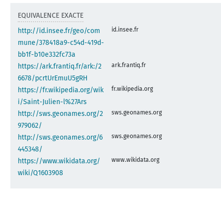
EQUIVALENCE EXACTE
id.insee.fr
http://id.insee.fr/geo/com
mune/378418a9-c54d-419d-
bb1f-b10e332fc73a
ark.frantiq.fr
https://ark.frantiq.fr/ark:/2
6678/pcrtUrEmuU5gRH
fr.wikipedia.org
https://fr.wikipedia.org/wik
i/Saint-Julien-l%27Ars
sws.geonames.org
http://sws.geonames.org/2
979062/
sws.geonames.org
http://sws.geonames.org/6
445348/
www.wikidata.org
https://www.wikidata.org/
wiki/Q1603908