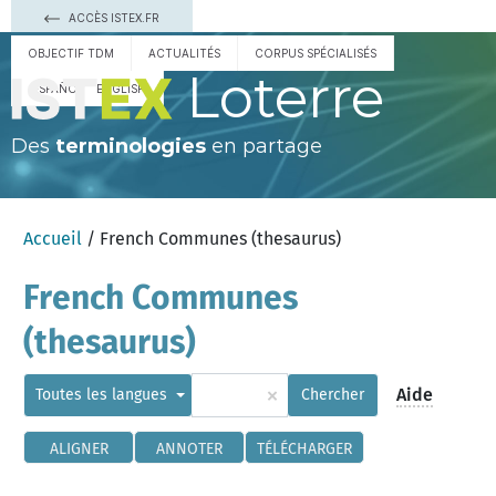
ACCÈS ISTEX.FR
OBJECTIF TDM
ACTUALITÉS
CORPUS SPÉCIALISÉS
Loterre
ESPAÑOL
ENGLISH
Des
terminologies
en partage
Accueil
/ French Communes (thesaurus)
French Communes
(thesaurus)
×
Aide
Toutes les langues
Chercher
ALIGNER
ANNOTER
TÉLÉCHARGER