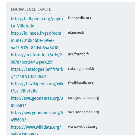
EQUIVALENCE EXACTE
fr.dbpedia.org
http://fr.dbpedia.org/page/
La_Villetelle
id.insee.fr
http://id.insee.fr/geo/com
mune/01d84bbe-594e-
4a47-912c-84d4b84a8d18
ark.frantiq.fr
https://ark.frantiq.fr/ark:/2
6678/pcrtMMwgArX25h
catalogue.bnf.fr
https://catalogue.bnf.fr/ark
:/12148/cb15251652c
fr.wikipedia.org
https://fr.wikipedia.org/wik
i/La_Villetelle
sws.geonames.org
http://sws.geonames.org/3
005481/
sws.geonames.org
http://sws.geonames.org/6
455688/
www.wikidata.org
https://www.wikidata.org/
wiki/Q1060847