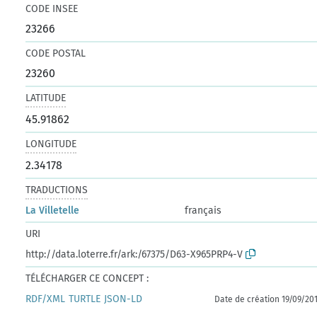
CODE INSEE
23266
CODE POSTAL
23260
LATITUDE
45.91862
LONGITUDE
2.34178
TRADUCTIONS
La Villetelle
français
URI
http://data.loterre.fr/ark:/67375/D63-X965PRP4-V
TÉLÉCHARGER CE CONCEPT :
RDF/XML
TURTLE
JSON-LD
Date de création 19/09/20