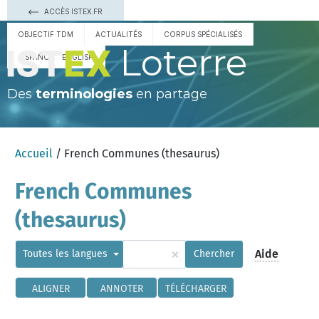
ACCÈS ISTEX.FR
OBJECTIF TDM
ACTUALITÉS
CORPUS SPÉCIALISÉS
Loterre
ESPAÑOL
ENGLISH
Des
terminologies
en partage
Accueil
/ French Communes (thesaurus)
French Communes
(thesaurus)
×
Aide
Toutes les langues
Chercher
ALIGNER
ANNOTER
TÉLÉCHARGER