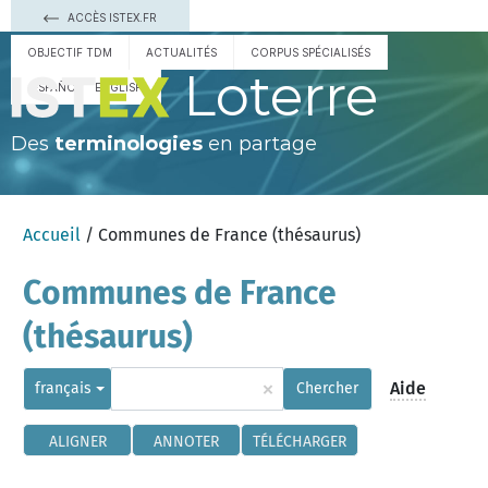
ACCÈS ISTEX.FR
OBJECTIF TDM
ACTUALITÉS
CORPUS SPÉCIALISÉS
Loterre
ESPAÑOL
ENGLISH
Des
terminologies
en partage
Accueil
/ Communes de France (thésaurus)
Communes de France
(thésaurus)
×
Aide
français
Chercher
ALIGNER
ANNOTER
TÉLÉCHARGER