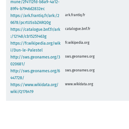
mune/2f4112fd-b8a9-4a12-
89f4-b7946d2832ec
ark.frantiq.fr
https://ark.frantiq.fr/ark:/2
6678/pcrtUSsbZARQ0g
catalogue.bnf.fr
https://catalogue.bnf.fr/ark
:/12148/cb15251463g
fr.wikipedia.org
https://fr.wikipedia.org/wik
i/Dun-le-Palestel
sws.geonames.org
http://sws.geonames.org/3
020681/
sws.geonames.org
http://sws.geonames.org/6
447728/
www.wikidata.org
https://www.wikidata.org/
wiki/Q176419