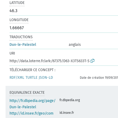
LATITUDE
46.3
LONGITUDE
1.66667
TRADUCTIONS
Dun-le-Palestel
anglais
URI
http://data.loterre.fr/ark:/67375/D63-X3TS633T-S
TÉLÉCHARGER CE CONCEPT :
RDF/XML
TURTLE
JSON-LD
Date de création 19/09/20
EQUIVALENCE EXACTE
fr.dbpedia.org
http://fr.dbpedia.org/page/
Dun-le-Palestel
id.insee.fr
http://id.insee.fr/geo/com