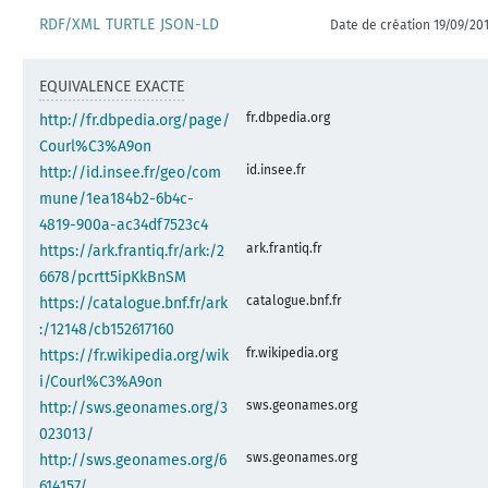
RDF/XML
TURTLE
JSON-LD
Date de création 19/09/20
EQUIVALENCE EXACTE
fr.dbpedia.org
http://fr.dbpedia.org/page/
Courl%C3%A9on
id.insee.fr
http://id.insee.fr/geo/com
mune/1ea184b2-6b4c-
4819-900a-ac34df7523c4
ark.frantiq.fr
https://ark.frantiq.fr/ark:/2
6678/pcrtt5ipKkBnSM
catalogue.bnf.fr
https://catalogue.bnf.fr/ark
:/12148/cb152617160
fr.wikipedia.org
https://fr.wikipedia.org/wik
i/Courl%C3%A9on
sws.geonames.org
http://sws.geonames.org/3
023013/
sws.geonames.org
http://sws.geonames.org/6
614157/