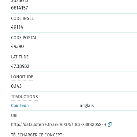
3023013
6614157
CODE INSEE
49114
CODE POSTAL
49390
LATITUDE
47.38932
LONGITUDE
0.143
TRADUCTIONS
Courléon
anglais
URI
http://data.loterre.fr/ark:/67375/D63-X38BX05S-H
TÉLÉCHARGER CE CONCEPT :