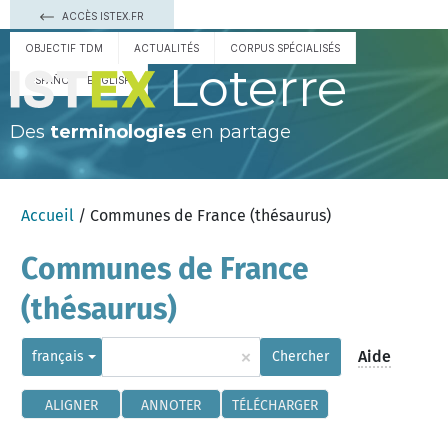
ACCÈS ISTEX.FR
OBJECTIF TDM
ACTUALITÉS
CORPUS SPÉCIALISÉS
Loterre
ESPAÑOL
ENGLISH
Des
terminologies
en partage
Accueil
/ Communes de France (thésaurus)
Communes de France
(thésaurus)
×
Aide
français
Chercher
ALIGNER
ANNOTER
TÉLÉCHARGER