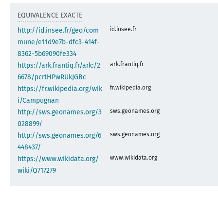
EQUIVALENCE EXACTE
id.insee.fr
http://id.insee.fr/geo/com
mune/e11d9e7b-dfc3-414f-
8362-5b69090fe334
ark.frantiq.fr
https://ark.frantiq.fr/ark:/2
6678/pcrtHPwRUkJGBc
fr.wikipedia.org
https://fr.wikipedia.org/wik
i/Campugnan
sws.geonames.org
http://sws.geonames.org/3
028899/
sws.geonames.org
http://sws.geonames.org/6
448437/
www.wikidata.org
https://www.wikidata.org/
wiki/Q717279