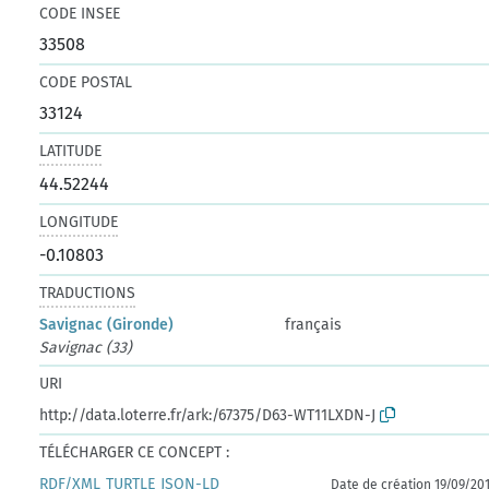
CODE INSEE
33508
CODE POSTAL
33124
LATITUDE
44.52244
LONGITUDE
-0.10803
TRADUCTIONS
Savignac (Gironde)
français
Savignac (33)
URI
http://data.loterre.fr/ark:/67375/D63-WT11LXDN-J
TÉLÉCHARGER CE CONCEPT :
RDF/XML
TURTLE
JSON-LD
Date de création 19/09/20