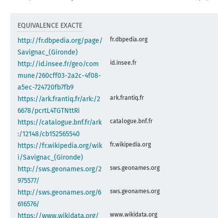
EQUIVALENCE EXACTE
fr.dbpedia.org
http://fr.dbpedia.org/page/
Savignac_(Gironde)
id.insee.fr
http://id.insee.fr/geo/com
mune/260cff03-2a2c-4f08-
a5ec-724720fb7fb9
ark.frantiq.fr
https://ark.frantiq.fr/ark:/2
6678/pcrtL4TGTNttRi
catalogue.bnf.fr
https://catalogue.bnf.fr/ark
:/12148/cb152565540
fr.wikipedia.org
https://fr.wikipedia.org/wik
i/Savignac_(Gironde)
sws.geonames.org
http://sws.geonames.org/2
975577/
sws.geonames.org
http://sws.geonames.org/6
616576/
www.wikidata.org
https://www.wikidata.org/