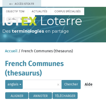
ACCÈS ISTEX.FR
OBJECTIF TDM
ACTUALITÉS
CORPUS SPÉCIALISÉS
Loterre
ESPAÑOL
ENGLISH
Des
terminologies
en partage
Accueil
/ French Communes (thesaurus)
French Communes
(thesaurus)
×
Aide
anglais
Chercher
ALIGNER
ANNOTER
TÉLÉCHARGER