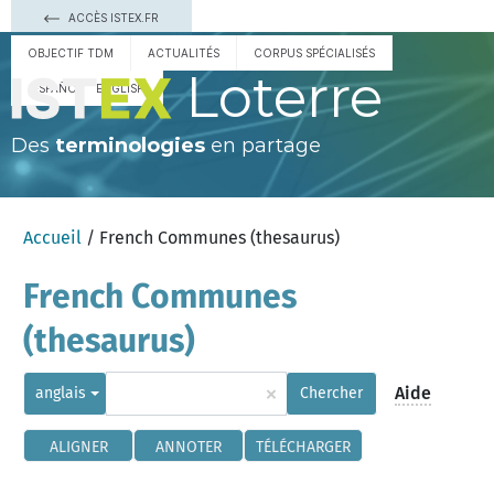
ACCÈS ISTEX.FR
OBJECTIF TDM
ACTUALITÉS
CORPUS SPÉCIALISÉS
Loterre
ESPAÑOL
ENGLISH
Des
terminologies
en partage
Accueil
/ French Communes (thesaurus)
French Communes
(thesaurus)
×
Aide
anglais
Chercher
ALIGNER
ANNOTER
TÉLÉCHARGER