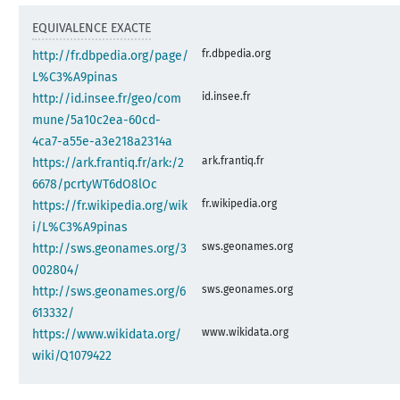
EQUIVALENCE EXACTE
fr.dbpedia.org
http://fr.dbpedia.org/page/
L%C3%A9pinas
id.insee.fr
http://id.insee.fr/geo/com
mune/5a10c2ea-60cd-
4ca7-a55e-a3e218a2314a
ark.frantiq.fr
https://ark.frantiq.fr/ark:/2
6678/pcrtyWT6dO8lOc
fr.wikipedia.org
https://fr.wikipedia.org/wik
i/L%C3%A9pinas
sws.geonames.org
http://sws.geonames.org/3
002804/
sws.geonames.org
http://sws.geonames.org/6
613332/
www.wikidata.org
https://www.wikidata.org/
wiki/Q1079422