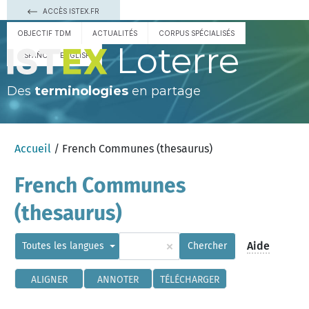
ACCÈS ISTEX.FR
OBJECTIF TDM
ACTUALITÉS
CORPUS SPÉCIALISÉS
Loterre
ESPAÑOL
ENGLISH
Des
terminologies
en partage
Accueil
/ French Communes (thesaurus)
French Communes
(thesaurus)
×
Aide
Toutes les langues
Chercher
ALIGNER
ANNOTER
TÉLÉCHARGER