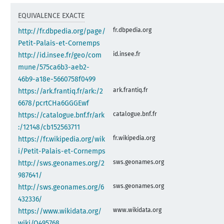
EQUIVALENCE EXACTE
fr.dbpedia.org
http://fr.dbpedia.org/page/
Petit-Palais-et-Cornemps
id.insee.fr
http://id.insee.fr/geo/com
mune/575ca6b3-aeb2-
46b9-a18e-5660758f0499
ark.frantiq.fr
https://ark.frantiq.fr/ark:/2
6678/pcrtCHa6GGGEwf
catalogue.bnf.fr
https://catalogue.bnf.fr/ark
:/12148/cb152563711
fr.wikipedia.org
https://fr.wikipedia.org/wik
i/Petit-Palais-et-Cornemps
sws.geonames.org
http://sws.geonames.org/2
987641/
sws.geonames.org
http://sws.geonames.org/6
432336/
www.wikidata.org
https://www.wikidata.org/
wiki/Q495768