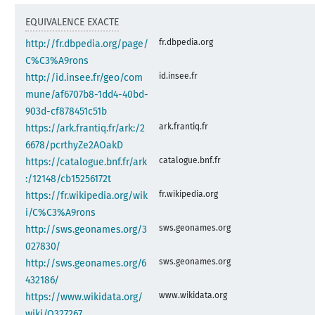
EQUIVALENCE EXACTE
fr.dbpedia.org
http://fr.dbpedia.org/page/
C%C3%A9rons
id.insee.fr
http://id.insee.fr/geo/com
mune/af6707b8-1dd4-40bd-
903d-cf878451c51b
ark.frantiq.fr
https://ark.frantiq.fr/ark:/2
6678/pcrthyZe2AOakD
catalogue.bnf.fr
https://catalogue.bnf.fr/ark
:/12148/cb15256172t
fr.wikipedia.org
https://fr.wikipedia.org/wik
i/C%C3%A9rons
sws.geonames.org
http://sws.geonames.org/3
027830/
sws.geonames.org
http://sws.geonames.org/6
432186/
www.wikidata.org
https://www.wikidata.org/
wiki/Q327267