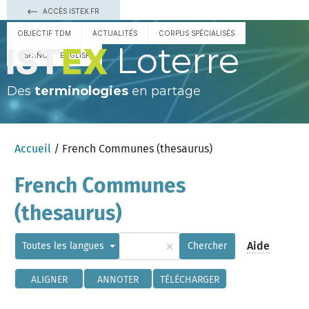
ACCÈS ISTEX.FR
OBJECTIF TDM
ACTUALITÉS
CORPUS SPÉCIALISÉS
Loterre
ESPAÑOL
ENGLISH
Des
terminologies
en partage
Accueil
/ French Communes (thesaurus)
French Communes
(thesaurus)
×
Aide
Toutes les langues
Chercher
ALIGNER
ANNOTER
TÉLÉCHARGER