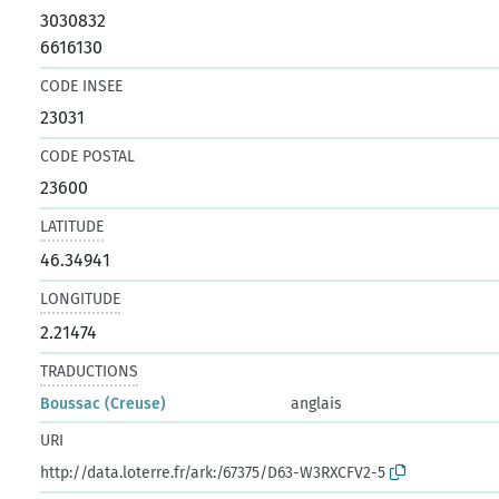
3030832
6616130
CODE INSEE
23031
CODE POSTAL
23600
LATITUDE
46.34941
LONGITUDE
2.21474
TRADUCTIONS
Boussac (Creuse)
anglais
URI
http://data.loterre.fr/ark:/67375/D63-W3RXCFV2-5