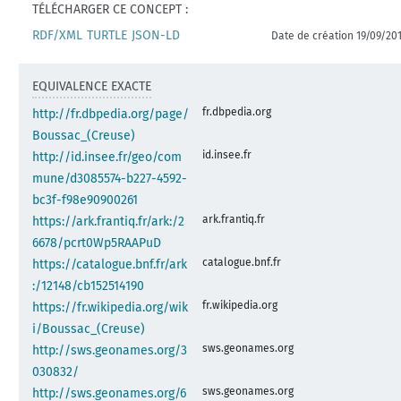
TÉLÉCHARGER CE CONCEPT :
RDF/XML
TURTLE
JSON-LD
Date de création 19/09/20
EQUIVALENCE EXACTE
fr.dbpedia.org
http://fr.dbpedia.org/page/
Boussac_(Creuse)
id.insee.fr
http://id.insee.fr/geo/com
mune/d3085574-b227-4592-
bc3f-f98e90900261
ark.frantiq.fr
https://ark.frantiq.fr/ark:/2
6678/pcrt0Wp5RAAPuD
catalogue.bnf.fr
https://catalogue.bnf.fr/ark
:/12148/cb152514190
fr.wikipedia.org
https://fr.wikipedia.org/wik
i/Boussac_(Creuse)
sws.geonames.org
http://sws.geonames.org/3
030832/
sws.geonames.org
http://sws.geonames.org/6