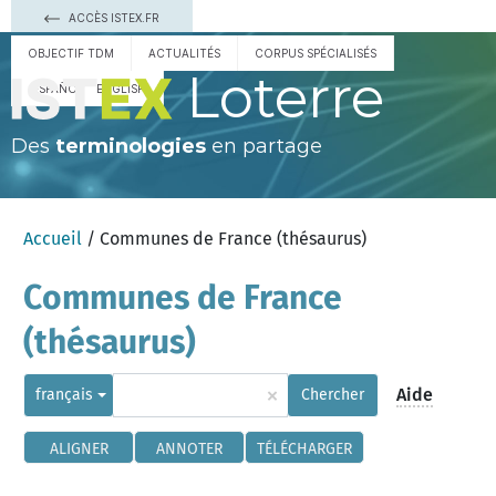
ACCÈS ISTEX.FR
OBJECTIF TDM
ACTUALITÉS
CORPUS SPÉCIALISÉS
Loterre
ESPAÑOL
ENGLISH
Des
terminologies
en partage
Accueil
/ Communes de France (thésaurus)
Communes de France
(thésaurus)
×
Aide
français
Chercher
ALIGNER
ANNOTER
TÉLÉCHARGER