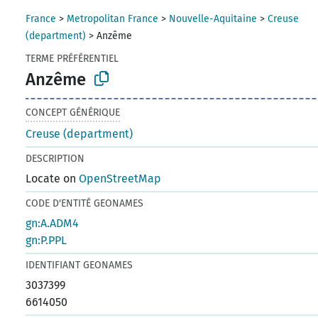
France
>
Metropolitan France
>
Nouvelle-Aquitaine
>
Creuse
(department)
>
Anzême
TERME PRÉFÉRENTIEL
Anzême
CONCEPT GÉNÉRIQUE
Creuse (department)
DESCRIPTION
Locate on
OpenStreetMap
CODE D'ENTITÉ GEONAMES
gn:A.ADM4
gn:P.PPL
IDENTIFIANT GEONAMES
3037399
6614050