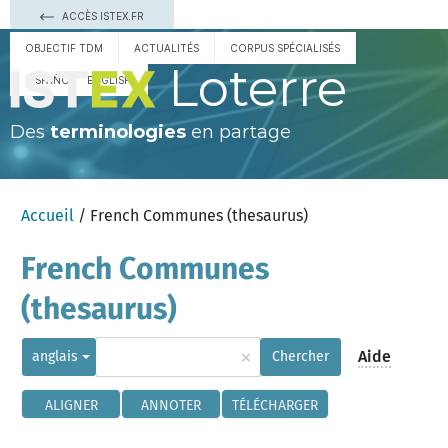
ACCÈS ISTEX.FR
OBJECTIF TDM
ACTUALITÉS
CORPUS SPÉCIALISÉS
Loterre
ESPAÑOL
ENGLISH
Des
terminologies
en partage
Accueil
/ French Communes (thesaurus)
French Communes
(thesaurus)
×
Aide
anglais
Chercher
ALIGNER
ANNOTER
TÉLÉCHARGER