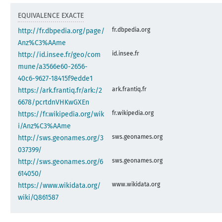
EQUIVALENCE EXACTE
fr.dbpedia.org
http://fr.dbpedia.org/page/
Anz%C3%AAme
id.insee.fr
http://id.insee.fr/geo/com
mune/a3566e60-2656-
40c6-9627-18415f9edde1
ark.frantiq.fr
https://ark.frantiq.fr/ark:/2
6678/pcrtdnVHKwGXEn
fr.wikipedia.org
https://fr.wikipedia.org/wik
i/Anz%C3%AAme
sws.geonames.org
http://sws.geonames.org/3
037399/
sws.geonames.org
http://sws.geonames.org/6
614050/
www.wikidata.org
https://www.wikidata.org/
wiki/Q861587