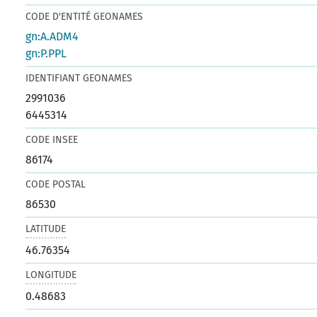
CODE D'ENTITÉ GEONAMES
gn:A.ADM4
gn:P.PPL
IDENTIFIANT GEONAMES
2991036
6445314
CODE INSEE
86174
CODE POSTAL
86530
LATITUDE
46.76354
LONGITUDE
0.48683