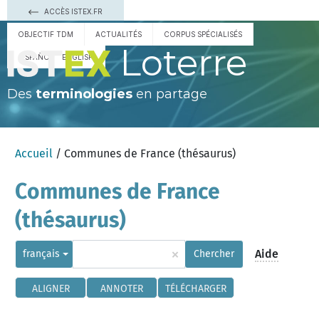
ACCÈS ISTEX.FR
OBJECTIF TDM
ACTUALITÉS
CORPUS SPÉCIALISÉS
Loterre
ESPAÑOL
ENGLISH
Des
terminologies
en partage
Accueil
/ Communes de France (thésaurus)
Communes de France
(thésaurus)
×
Aide
français
Chercher
ALIGNER
ANNOTER
TÉLÉCHARGER