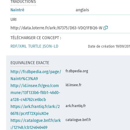
TRADUCTIONS
Naintré
anglais
URI
http://data.loterre.fr/ark:/67375/D63-VDQ1FBQ6-W
TÉLÉCHARGER CE CONCEPT :
RDF/XML
TURTLE
JSON-LD
Date de création 19/09/20
EQUIVALENCE EXACTE
fr.dbpedia.org
http://fr.dbpedia.org/page/
Naintr%C3%A9
id.insee.fr
http://id.insee.fr/geo/com
mune/13f133b6-f8b1-46d0-
a128-c48762ce6bcb
ark.frantiq.fr
https://ark.frantiq.fr/ark:/2
6678/pcrtf72XpiuXOe
catalogue.bnf.fr
https://catalogue.bnf.fr/ark
:/12148/cb124646469