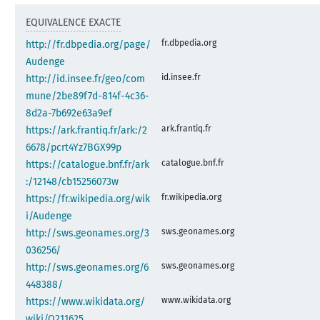
EQUIVALENCE EXACTE
fr.dbpedia.org
http://fr.dbpedia.org/page/
Audenge
id.insee.fr
http://id.insee.fr/geo/com
mune/2be89f7d-814f-4c36-
8d2a-7b692e63a9ef
ark.frantiq.fr
https://ark.frantiq.fr/ark:/2
6678/pcrt4Yz7BGX99p
catalogue.bnf.fr
https://catalogue.bnf.fr/ark
:/12148/cb15256073w
fr.wikipedia.org
https://fr.wikipedia.org/wik
i/Audenge
sws.geonames.org
http://sws.geonames.org/3
036256/
sws.geonames.org
http://sws.geonames.org/6
448388/
www.wikidata.org
https://www.wikidata.org/
wiki/Q211625