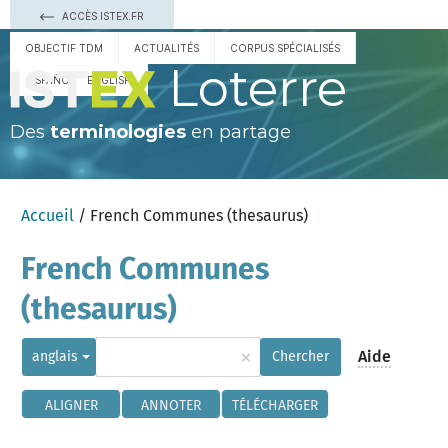
ACCÈS ISTEX.FR
OBJECTIF TDM
ACTUALITÉS
CORPUS SPÉCIALISÉS
Loterre
ESPAÑOL
ENGLISH
Des
terminologies
en partage
Accueil
/ French Communes (thesaurus)
French Communes
(thesaurus)
×
Aide
anglais
Chercher
ALIGNER
ANNOTER
TÉLÉCHARGER