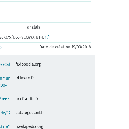
anglais
rk:/67375/D63-VCQWXJNT-L
Date de création 19/09/2018
D
fr.dbpedia.org
ge/Cal
id.insee.fr
commun
c00-
ark.frantiq.fr
:/2667
catalogue.bnf.fr
ark:/12
fr.wikipedia.org
wiki/C