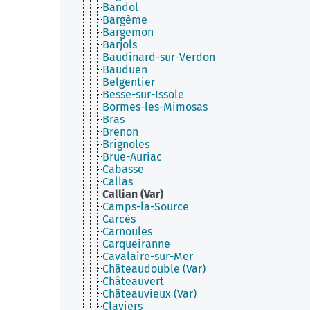
Bandol
Bargème
Bargemon
Barjols
Baudinard-sur-Verdon
Bauduen
Belgentier
Besse-sur-Issole
Bormes-les-Mimosas
Bras
Brenon
Brignoles
Brue-Auriac
Cabasse
Callas
Callian (Var)
Camps-la-Source
Carcès
Carnoules
Carqueiranne
Cavalaire-sur-Mer
Châteaudouble (Var)
Châteauvert
Châteauvieux (Var)
Claviers