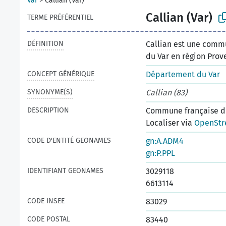
Var
>
Callian (Var)
Callian (Var)
TERME PRÉFÉRENTIEL
DÉFINITION
Callian est une comm
du Var en région Prov
CONCEPT GÉNÉRIQUE
Département du Var
SYNONYME(S)
Callian (83)
DESCRIPTION
Commune française du
Localiser via
OpenStr
CODE D'ENTITÉ GEONAMES
gn:A.ADM4
gn:P.PPL
IDENTIFIANT GEONAMES
3029118
6613114
CODE INSEE
83029
CODE POSTAL
83440