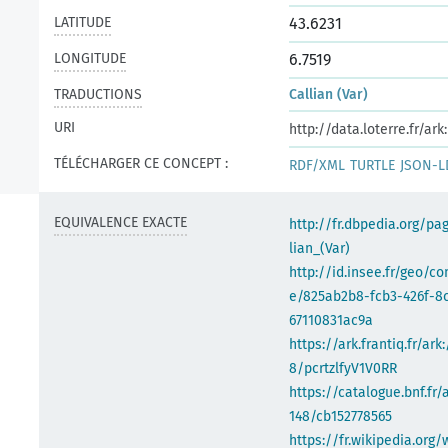
LATITUDE
43.6231
LONGITUDE
6.7519
TRADUCTIONS
Callian (Var)
URI
http://data.loterre.fr/a
TÉLÉCHARGER CE CONCEPT :
RDF/XML
TURTLE
JSON-L
EQUIVALENCE EXACTE
http://fr.dbpedia.org/pa
lian_(Var)
http://id.insee.fr/geo/
e/825ab2b8-fcb3-426f-8
67110831ac9a
https://ark.frantiq.fr/ark
8/pcrtzlfyV1V0RR
https://catalogue.bnf.fr/
148/cb152778565
https://fr.wikipedia.org/