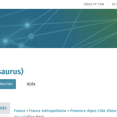
OBJECTIF TDM
AC
ce
aurus)
Aide
hercher
tés
France
>
France métropolitaine
>
Provence-Alpes-Côte d'Azur