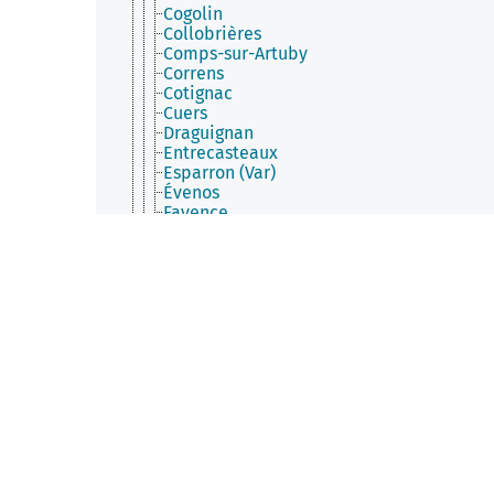
Cogolin
Collobrières
Comps-sur-Artuby
Correns
Cotignac
Cuers
Draguignan
Entrecasteaux
Esparron (Var)
Évenos
Fayence
Figanières
Flassans-sur-Issole
Flayosc
Forcalqueiret
Fox-Amphoux
Fréjus
Garéoult
Gassin
Ginasservis
Gonfaron
Grimaud
Hyères
La Bastide (Var)
La Cadière-d'Azur