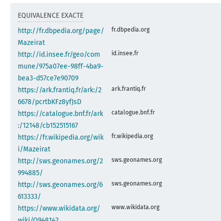
EQUIVALENCE EXACTE
fr.dbpedia.org
http://fr.dbpedia.org/page/
Mazeirat
id.insee.fr
http://id.insee.fr/geo/com
mune/975a07ee-98ff-4ba9-
bea3-d57ce7e90709
ark.frantiq.fr
https://ark.frantiq.fr/ark:/2
6678/pcrtbKFz8yfJsD
catalogue.bnf.fr
https://catalogue.bnf.fr/ark
:/12148/cb152515167
fr.wikipedia.org
https://fr.wikipedia.org/wik
i/Mazeirat
sws.geonames.org
http://sws.geonames.org/2
994885/
sws.geonames.org
http://sws.geonames.org/6
613333/
www.wikidata.org
https://www.wikidata.org/
wiki/Q948142