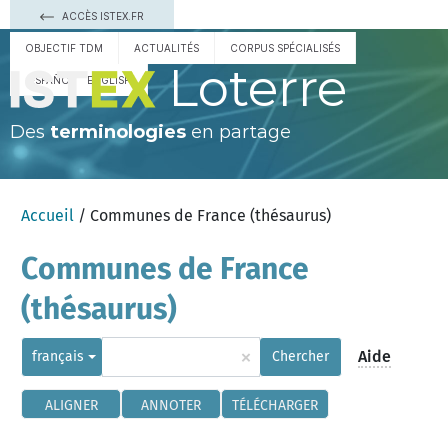
ACCÈS ISTEX.FR
OBJECTIF TDM
ACTUALITÉS
CORPUS SPÉCIALISÉS
Loterre
ESPAÑOL
ENGLISH
Des
terminologies
en partage
Accueil
/ Communes de France (thésaurus)
Communes de France
(thésaurus)
×
Aide
français
Chercher
ALIGNER
ANNOTER
TÉLÉCHARGER