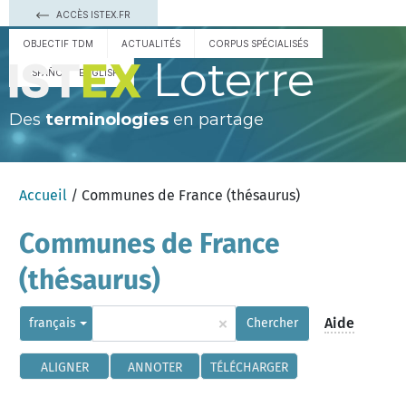
ACCÈS ISTEX.FR
OBJECTIF TDM
ACTUALITÉS
CORPUS SPÉCIALISÉS
Loterre
ESPAÑOL
ENGLISH
Des
terminologies
en partage
Accueil
/ Communes de France (thésaurus)
Communes de France
(thésaurus)
×
Aide
français
Chercher
ALIGNER
ANNOTER
TÉLÉCHARGER