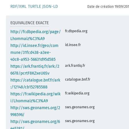
RDF/XML
TURTLE
JSON-LD
Date de création 19/09/20
EQUIVALENCE EXACTE
fr.dbpedia.org
http://fr.dbpedia.org/page/
Lhommaiz%C3%A9
id.insee.fr
http://id.insee.fr/geo/com
mune/31fcd438-a3ee-
40c8-a953-56631d95d585
ark.frantiq.fr
https://ark.frantiq.fr/ark:/2
6678/pcrtF8KZxeU6Sv
catalogue.bnf.fr
https://catalogue.bnf.fr/ark
:/12148/cb152785588
fr.wikipedia.org
https://fr.wikipedia.org/wik
i/Lhommaiz%C3%A9
sws.geonames.org
http://sws.geonames.org/2
998596/
sws.geonames.org
http://sws.geonames.org/6
445281/