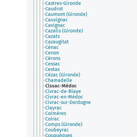
Castres-Gironde
Caudrot
Caumont (Gironde)
Cauvignac
Cavignac
Cazalis (Gironde)
Cazats
Cazaugitat
Cénac
Cenon
Cérons
Cessac
Cestas
Cézac (Gironde)
Chamadelle
Cissac-Médoc
Civrac-de-Blaye
Civrac-en-Médoc
Civrac-sur-Dordogne
Cleyrac
Coimères
Coirac
Comps (Gironde)
Coubeyrac
Couquèques