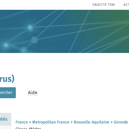
OBJECTIF TDM
AC
rus)
Aide
hercher
tés
France
>
Metropolitan France
>
Nouvelle-Aquitaine
>
Gironde