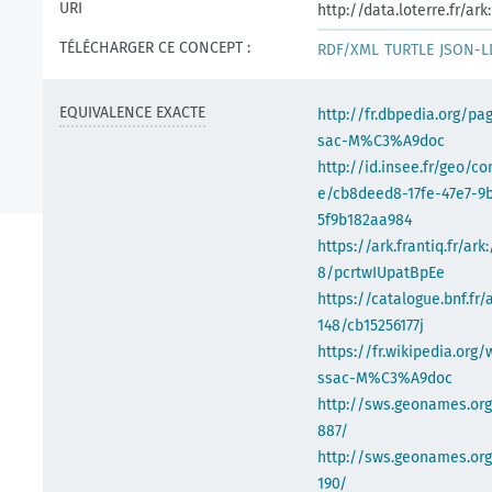
URI
http://data.loterre.fr/a
TÉLÉCHARGER CE CONCEPT :
RDF/XML
TURTLE
JSON-L
EQUIVALENCE EXACTE
http://fr.dbpedia.org/pa
sac-M%C3%A9doc
http://id.insee.fr/geo/
e/cb8deed8-17fe-47e7-9
5f9b182aa984
https://ark.frantiq.fr/ark
8/pcrtwIUpatBpEe
https://catalogue.bnf.fr/
148/cb15256177j
https://fr.wikipedia.org/
ssac-M%C3%A9doc
http://sws.geonames.or
887/
http://sws.geonames.org
190/