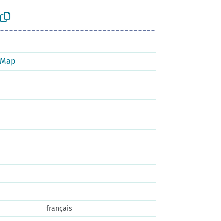
)
tMap
français