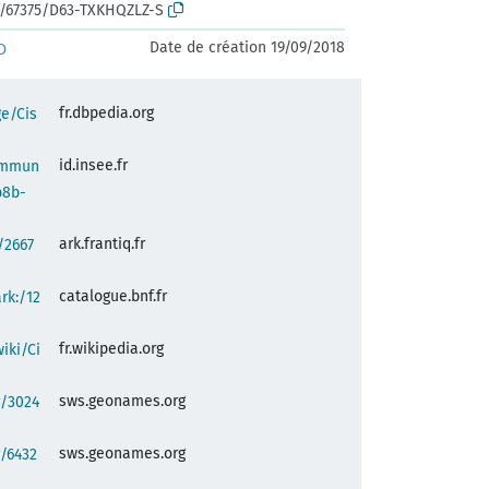
rk:/67375/D63-TXKHQZLZ-S
Date de création 19/09/2018
D
fr.dbpedia.org
ge/Cis
id.insee.fr
commun
b8b-
ark.frantiq.fr
:/2667
catalogue.bnf.fr
ark:/12
fr.wikipedia.org
wiki/Ci
sws.geonames.org
g/3024
sws.geonames.org
/6432