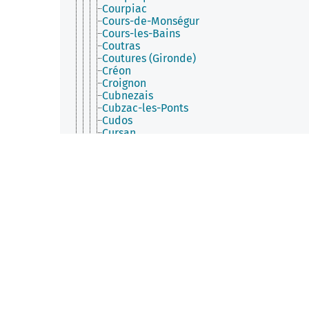
Courpiac
Cours-de-Monségur
Cours-les-Bains
Coutras
Coutures (Gironde)
Créon
Croignon
Cubnezais
Cubzac-les-Ponts
Cudos
Cursan
Cussac-Fort-Médoc
Daignac
Dardenac
Daubèze
Dieulivol
Donnezac
Donzac (Gironde)
Doulezon
Escaudes
Escoussans
Espiet
Étauliers
Eynesse
Eyrans