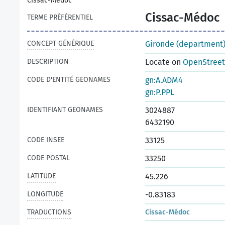
Cissac-Médoc
Cissac-Médoc
TERME PRÉFÉRENTIEL
CONCEPT GÉNÉRIQUE
Gironde (department
DESCRIPTION
Locate on
OpenStree
CODE D'ENTITÉ GEONAMES
gn:A.ADM4
gn:P.PPL
IDENTIFIANT GEONAMES
3024887
6432190
CODE INSEE
33125
CODE POSTAL
33250
LATITUDE
45.226
LONGITUDE
-0.83183
TRADUCTIONS
Cissac-Médoc