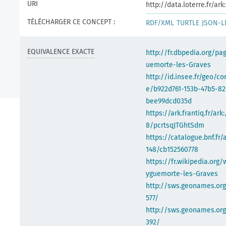
URI
http://data.loterre.fr/a
TÉLÉCHARGER CE CONCEPT :
RDF/XML
TURTLE
JSON-L
EQUIVALENCE EXACTE
http://fr.dbpedia.org/pa
uemorte-les-Graves
http://id.insee.fr/geo/
e/b922d761-153b-47b5-82
bee99dcd035d
https://ark.frantiq.fr/ark
8/pcrtsqJTGhtSdm
https://catalogue.bnf.fr/
148/cb152560778
https://fr.wikipedia.org/
yguemorte-les-Graves
http://sws.geonames.or
577/
http://sws.geonames.or
392/