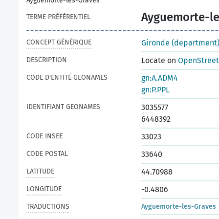
Ayguemorte-les-Graves
Ayguemorte-le
TERME PRÉFÉRENTIEL
CONCEPT GÉNÉRIQUE
Gironde (department
DESCRIPTION
Locate on
OpenStree
CODE D'ENTITÉ GEONAMES
gn:A.ADM4
gn:P.PPL
IDENTIFIANT GEONAMES
3035577
6448392
CODE INSEE
33023
CODE POSTAL
33640
LATITUDE
44.70988
LONGITUDE
-0.4806
TRADUCTIONS
Ayguemorte-les-Graves