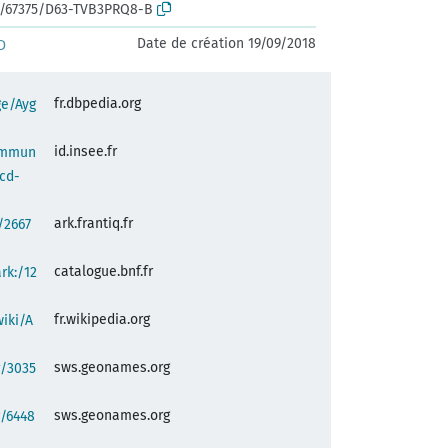
rk:/67375/D63-TVB3PRQ8-B
Date de création 19/09/2018
D
fr.dbpedia.org
ge/Ayg
id.insee.fr
commun
cd-
ark.frantiq.fr
:/2667
catalogue.bnf.fr
ark:/12
fr.wikipedia.org
wiki/A
sws.geonames.org
g/3035
sws.geonames.org
g/6448