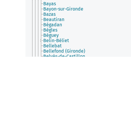
Bayas
Bayon-sur-Gironde
Bazas
Beautiran
Bégadan
Bègles
Béguey
Belin-Béliet
Bellebat
Bellefond (Gironde)
Belvès-de-Castillon
Bernos-Beaulac
Berson
Berthez
Beychac-et-Caillau
Bieujac
Biganos
Birac (Gironde)
Blaignac
Blaignan-Prignac
Blanquefort (Gironde)
Blasimon
Blaye
Blésignac
Bommes