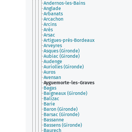
Andernos-les-Bains
Anglade
Arbanats
Arcachon
Arcins
Arès
Arsac
Artigues-près-Bordeaux
Arveyres
Asques (Gironde)
Aubiac (Gironde)
Audenge
Auriolles (Gironde)
Auros
Avensan
Ayguemorte-les-Graves
Bagas
Baigneaux (Gironde)
Balizac
Barie
Baron (Gironde)
Barsac (Gironde)
Bassanne
Bassens (Gironde)
Baurech