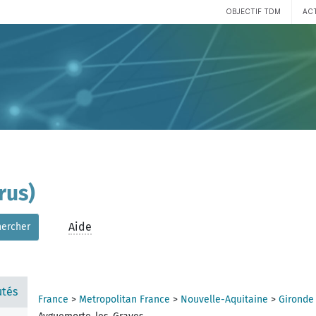
OBJECTIF TDM
AC
rus)
Aide
hercher
tés
France
>
Metropolitan France
>
Nouvelle-Aquitaine
>
Gironde