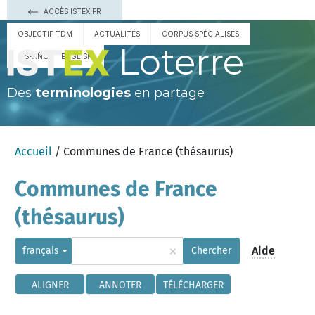
ACCÈS ISTEX.FR
OBJECTIF TDM
ACTUALITÉS
CORPUS SPÉCIALISÉS
Loterre
ESPAÑOL
ENGLISH
Des
terminologies
en partage
Accueil
/ Communes de France (thésaurus)
Communes de France
(thésaurus)
×
Aide
français
Chercher
ALIGNER
ANNOTER
TÉLÉCHARGER