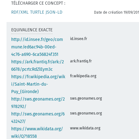
TÉLÉCHARGER CE CONCEPT :
RDF/XML
TURTLE
JSON-LD
Date de création 19/09/20
EQUIVALENCE EXACTE
id.insee.fr
http://id.insee.fr/geo/com
mune/ed6ac94b-00ed-
4c76-a690-6ca56824f351
ark.frantiq.fr
https://ark.frantiq.fr/ark:/2
6678/pcrtcRdZlEym3c
fr.wikipedia.org
https://fr.wikipedia.org/wik
i/Saint-Martin-du-
Puy_(Gironde)
sws.geonames.org
http://sws.geonames.org/2
978292/
sws.geonames.org
http://sws.geonames.org/6
432427/
www.wikidata.org
https://www.wikidata.org/
wiki/Q718558