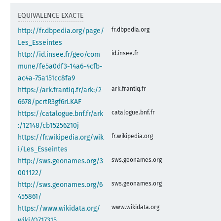
EQUIVALENCE EXACTE
fr.dbpedia.org
http://fr.dbpedia.org/page/
Les_Esseintes
id.insee.fr
http://id.insee.fr/geo/com
mune/fe5a0df3-14a6-4cfb-
ac4a-75a151cc8fa9
ark.frantiq.fr
https://ark.frantiq.fr/ark:/2
6678/pcrtR3gf6rLKAF
catalogue.bnf.fr
https://catalogue.bnf.fr/ark
:/12148/cb15256210j
fr.wikipedia.org
https://fr.wikipedia.org/wik
i/Les_Esseintes
sws.geonames.org
http://sws.geonames.org/3
001122/
sws.geonames.org
http://sws.geonames.org/6
455861/
www.wikidata.org
https://www.wikidata.org/
wiki/Q717315