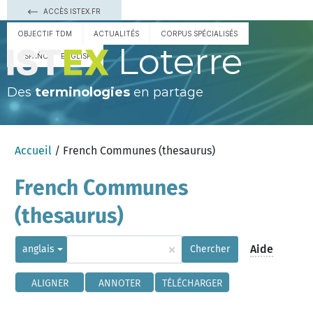
ACCÈS ISTEX.FR
OBJECTIF TDM
ACTUALITÉS
CORPUS SPÉCIALISÉS
Loterre
ESPAÑOL
ENGLISH
Des
terminologies
en partage
Accueil
/ French Communes (thesaurus)
French Communes
(thesaurus)
×
Aide
anglais
Chercher
ALIGNER
ANNOTER
TÉLÉCHARGER