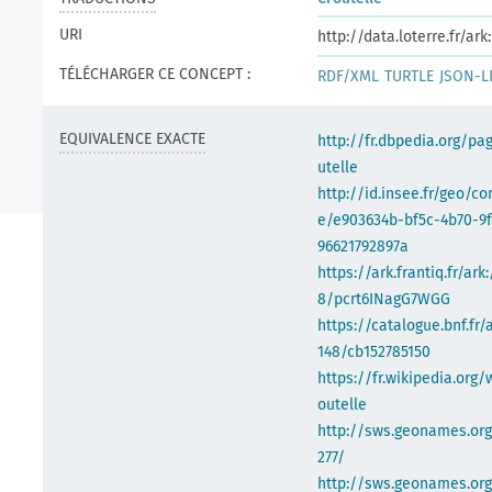
URI
http://data.loterre.fr/a
TÉLÉCHARGER CE CONCEPT :
RDF/XML
TURTLE
JSON-L
EQUIVALENCE EXACTE
http://fr.dbpedia.org/pa
utelle
http://id.insee.fr/geo/
e/e903634b-bf5c-4b70-9
96621792897a
https://ark.frantiq.fr/ark
8/pcrt6INagG7WGG
https://catalogue.bnf.fr/
148/cb152785150
https://fr.wikipedia.org/
outelle
http://sws.geonames.or
277/
http://sws.geonames.org