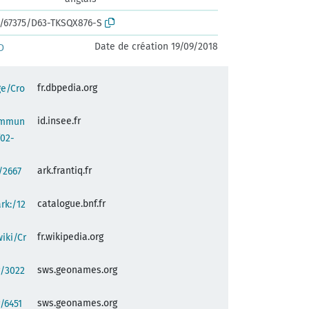
rk:/67375/D63-TKSQX876-S
Date de création 19/09/2018
D
fr.dbpedia.org
ge/Cro
id.insee.fr
commun
f02-
ark.frantiq.fr
:/2667
catalogue.bnf.fr
ark:/12
fr.wikipedia.org
wiki/Cr
sws.geonames.org
g/3022
sws.geonames.org
/6451