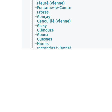
Fleuré (Vienne)
Fontaine-le-Comte
Frozes
Gençay
Genouillé (Vienne)
Gizay
Glénouze
Gouex
Guesnes
Haims
Ingrandes (Vienne)
Iteuil
Jardres
Jaunay-Marigny
Jazeneuil
Jouhet
Journet
Joussé
L'Isle-Jourdain (Vienne)
La Bussière (Vienne)
La Chapelle-Bâton (Vienne)
La Chapelle-Moulière
La Chaussée (Vienne)
La Ferrière-Airoux
La Grimaudière