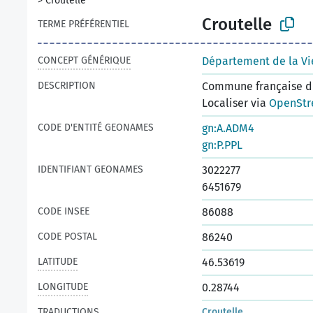
>
Croutelle
Croutelle
TERME PRÉFÉRENTIEL
CONCEPT GÉNÉRIQUE
Département de la V
DESCRIPTION
Commune française du
Localiser via
OpenStr
CODE D'ENTITÉ GEONAMES
gn:A.ADM4
gn:P.PPL
IDENTIFIANT GEONAMES
3022277
6451679
CODE INSEE
86088
CODE POSTAL
86240
LATITUDE
46.53619
LONGITUDE
0.28744
TRADUCTIONS
Croutelle