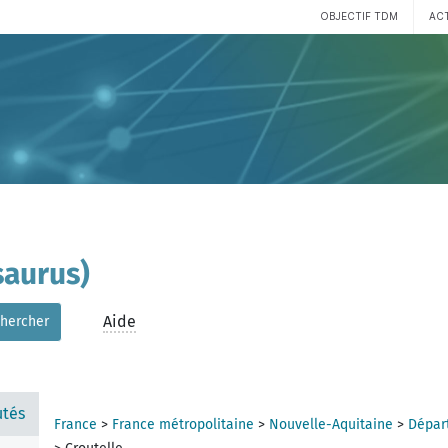
OBJECTIF TDM
AC
aurus)
Aide
hercher
tés
France
>
France métropolitaine
>
Nouvelle-Aquitaine
>
Dépar