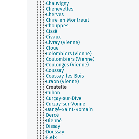
Chauvigny
Chenevelles
Cherves
Chiré-en-Montreuil
Chouppes
Cissé
Civaux
Civray (Vienne)
Cloué
Colombiers (Vienne)
Coulombiers (Vienne)
Coulonges (Vienne)
Coussay
Coussay-les-Bois
Craon (Vienne)
Croutelle
Cuhon
Curçay-sur-Dive
Curzay-sur-Vonne
Dangé-Saint-Romain
Dercé
Dienné
Dissay
Doussay
Fleix