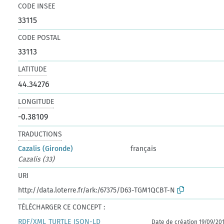
CODE INSEE
33115
CODE POSTAL
33113
LATITUDE
44.34276
LONGITUDE
-0.38109
TRADUCTIONS
Cazalis (Gironde)
français
Cazalis (33)
URI
http://data.loterre.fr/ark:/67375/D63-TGM1QCBT-N
TÉLÉCHARGER CE CONCEPT :
RDF/XML
TURTLE
JSON-LD
Date de création 19/09/20