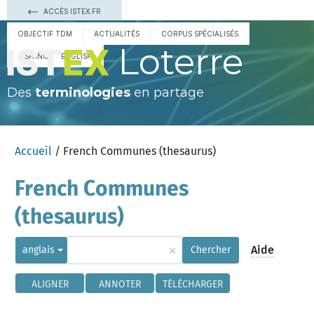
ACCÈS ISTEX.FR
OBJECTIF TDM
ACTUALITÉS
CORPUS SPÉCIALISÉS
Loterre
ESPAÑOL
ENGLISH
Des
terminologies
en partage
Accueil
/ French Communes (thesaurus)
French Communes
(thesaurus)
×
Aide
anglais
Chercher
ALIGNER
ANNOTER
TÉLÉCHARGER