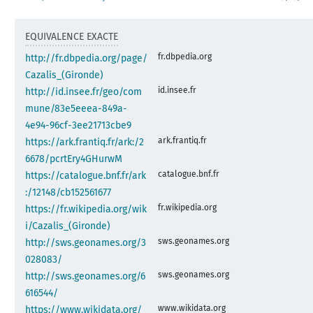
EQUIVALENCE EXACTE
fr.dbpedia.org
http://fr.dbpedia.org/page/
Cazalis_(Gironde)
id.insee.fr
http://id.insee.fr/geo/com
mune/83e5eeea-849a-
4e94-96cf-3ee21713cbe9
ark.frantiq.fr
https://ark.frantiq.fr/ark:/2
6678/pcrtEry4GHurwM
catalogue.bnf.fr
https://catalogue.bnf.fr/ark
:/12148/cb152561677
fr.wikipedia.org
https://fr.wikipedia.org/wik
i/Cazalis_(Gironde)
sws.geonames.org
http://sws.geonames.org/3
028083/
sws.geonames.org
http://sws.geonames.org/6
616544/
www.wikidata.org
https://www.wikidata.org/