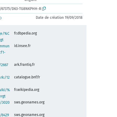
rk:/67375/D63-TG8NKPHH-R
Date de création 19/09/2018
D
fr.dbpedia.org
age/%C
gt
id.insee.fr
commun
cf1-
ark.frantiq.fr
:/2667
catalogue.bnf.fr
ark:/12
fr.wikipedia.org
wiki/%
rgt
sws.geonames.org
g/3020
sws.geonames.org
/6429