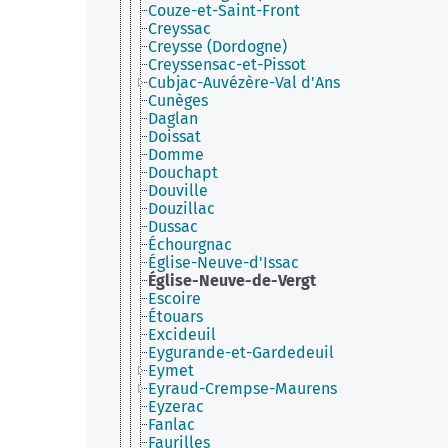
Couze-et-Saint-Front
Creyssac
Creysse (Dordogne)
Creyssensac-et-Pissot
Cubjac-Auvézère-Val d'Ans
Cunèges
Daglan
Doissat
Domme
Douchapt
Douville
Douzillac
Dussac
Échourgnac
Église-Neuve-d'Issac
Église-Neuve-de-Vergt
Escoire
Étouars
Excideuil
Eygurande-et-Gardedeuil
Eymet
Eyraud-Crempse-Maurens
Eyzerac
Fanlac
Faurilles