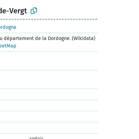
de-Vergt
ordogne
 département de la Dordogne. (Wikidata)
eetMap
anglais