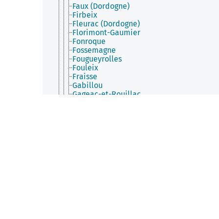
Faux (Dordogne)
Firbeix
Fleurac (Dordogne)
Florimont-Gaumier
Fonroque
Fossemagne
Fougueyrolles
Fouleix
Fraisse
Gabillou
Gageac-et-Rouillac
Gardonne
Gaugeac
Génis
Ginestet
Gout-Rossignol
Grand-Brassac
Granges-d'Ans
Grignols (Dordogne)
Grives
Groléjac
Grun-Bordas
Hautefaye
Hautefort
Issac