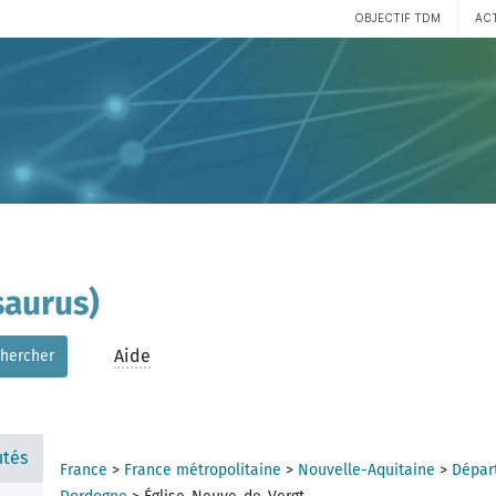
OBJECTIF TDM
AC
aurus)
Aide
hercher
tés
France
>
France métropolitaine
>
Nouvelle-Aquitaine
>
Dépar