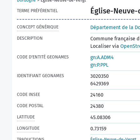
Dordogne
>
Église-Neuve-de-Vergt
Église-Neuve-
TERME PRÉFÉRENTIEL
CONCEPT GÉNÉRIQUE
Département de la D
DESCRIPTION
Commune française du
Localiser via
OpenStr
CODE D'ENTITÉ GEONAMES
gn:A.ADM4
gn:P.PPL
IDENTIFIANT GEONAMES
3020350
6429369
CODE INSEE
24160
CODE POSTAL
24380
LATITUDE
45.08306
LONGITUDE
0.73159
TRADUCTIONS
Église-Neuve-de-Vergt