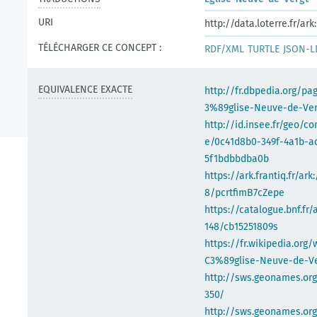
URI
http://data.loterre.fr/a
TÉLÉCHARGER CE CONCEPT :
RDF/XML
TURTLE
JSON-L
EQUIVALENCE EXACTE
http://fr.dbpedia.org/p
3%89glise-Neuve-de-Ver
http://id.insee.fr/geo/
e/0c41d8b0-349f-4a1b-a
5f1bdbbdba0b
https://ark.frantiq.fr/ark
8/pcrtfimB7cZepe
https://catalogue.bnf.fr/
148/cb15251809s
https://fr.wikipedia.org/
C3%89glise-Neuve-de-Ve
http://sws.geonames.or
350/
http://sws.geonames.org