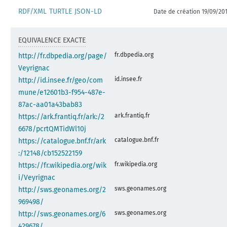
RDF/XML
TURTLE
JSON-LD
Date de création 19/09/20
EQUIVALENCE EXACTE
fr.dbpedia.org
http://fr.dbpedia.org/page/
Veyrignac
id.insee.fr
http://id.insee.fr/geo/com
mune/e12601b3-f954-487e-
87ac-aa01a43bab83
ark.frantiq.fr
https://ark.frantiq.fr/ark:/2
6678/pcrtQMTidWl10j
catalogue.bnf.fr
https://catalogue.bnf.fr/ark
:/12148/cb152522159
fr.wikipedia.org
https://fr.wikipedia.org/wik
i/Veyrignac
sws.geonames.org
http://sws.geonames.org/2
969498/
sws.geonames.org
http://sws.geonames.org/6
429678/