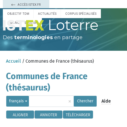
ACCÈS ISTEX.FR
OBJECTIF TDM
ACTUALITÉS
CORPUS SPÉCIALISÉS
Loterre
ESPAÑOL
ENGLISH
Des
terminologies
en partage
Accueil
/ Communes de France (thésaurus)
Communes de France
(thésaurus)
×
Aide
français
Chercher
ALIGNER
ANNOTER
TÉLÉCHARGER