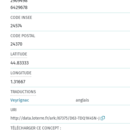
2969498
6429678
CODE INSEE
24574
CODE POSTAL
24370
LATITUDE
44.83333
LONGITUDE
1.31667
TRADUCTIONS
Veyrignac
anglais
URI
http://data.loterre.fr/ark:/67375/D63-TDQ1K4SN-J
TÉLÉCHARGER CE CONCEPT :