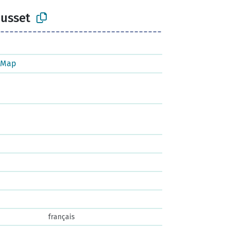
ousset
tMap
français