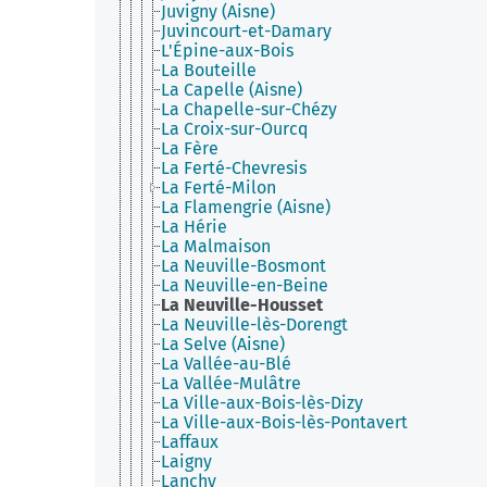
Juvigny (Aisne)
Juvincourt-et-Damary
L'Épine-aux-Bois
La Bouteille
La Capelle (Aisne)
La Chapelle-sur-Chézy
La Croix-sur-Ourcq
La Fère
La Ferté-Chevresis
La Ferté-Milon
La Flamengrie (Aisne)
La Hérie
La Malmaison
La Neuville-Bosmont
La Neuville-en-Beine
La Neuville-Housset
La Neuville-lès-Dorengt
La Selve (Aisne)
La Vallée-au-Blé
La Vallée-Mulâtre
La Ville-aux-Bois-lès-Dizy
La Ville-aux-Bois-lès-Pontavert
Laffaux
Laigny
Lanchy