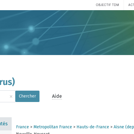
OBJECTIF TDM
AC
rus)
×
Aide
Chercher
tés
France
>
Metropolitan France
>
Hauts-de-France
>
Aisne (de