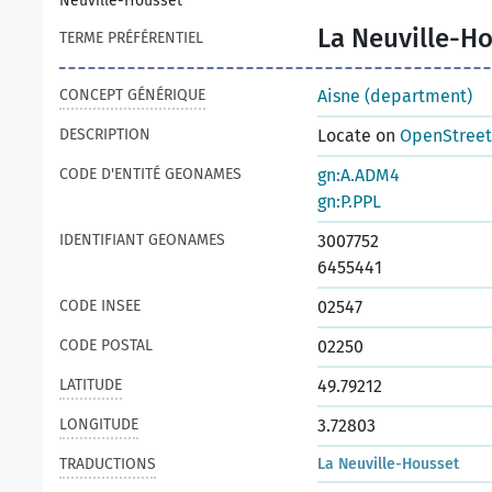
Neuville-Housset
La Neuville-H
TERME PRÉFÉRENTIEL
CONCEPT GÉNÉRIQUE
Aisne (department)
DESCRIPTION
Locate on
OpenStree
CODE D'ENTITÉ GEONAMES
gn:A.ADM4
gn:P.PPL
IDENTIFIANT GEONAMES
3007752
6455441
CODE INSEE
02547
CODE POSTAL
02250
LATITUDE
49.79212
LONGITUDE
3.72803
TRADUCTIONS
La Neuville-Housset