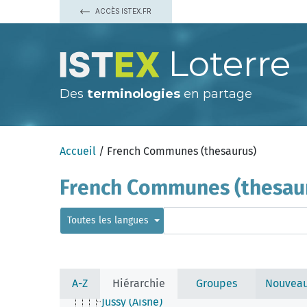
Harcigny
ACCÈS ISTEX.FR
Hargicourt (Aisne)
Harly
Hartennes-et-Taux
Loterre
Hary
Hautevesnes
Hauteville (Aisne)
Haution
Des
terminologies
en partage
Hinacourt
Hirson
Holnon
Homblières
Accueil
/ French Communes (thesaurus)
Houry
Housset
Iron
French Communes (thesau
Itancourt
Iviers
Jaulgonne
Toutes les langues
Jeancourt
Jeantes
Joncourt
Jouaignes
Jumencourt
A-Z
Hiérarchie
Groupes
Nouveau
Jumigny
Jussy (Aisne)