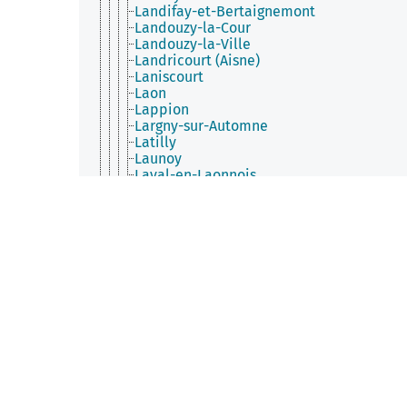
Landifay-et-Bertaignemont
Landouzy-la-Cour
Landouzy-la-Ville
Landricourt (Aisne)
Laniscourt
Laon
Lappion
Largny-sur-Automne
Latilly
Launoy
Laval-en-Laonnois
Lavaqueresse
Laversine
Le Catelet
Le Charmel
Le Hérie-la-Viéville
Le Nouvion-en-Thiérache
Le Plessier-Huleu
Le Sourd
Le Thuel
Le Verguier
Lehaucourt
Lemé
Lempire
Lerzy