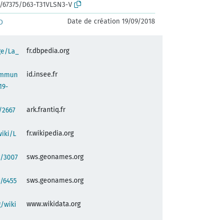
rk:/67375/D63-T31VLSN3-V
Date de création 19/09/2018
D
fr.dbpedia.org
ge/La_
id.insee.fr
commun
19-
ark.frantiq.fr
:/2667
fr.wikipedia.org
wiki/L
sws.geonames.org
g/3007
sws.geonames.org
/6455
www.wikidata.org
/wiki